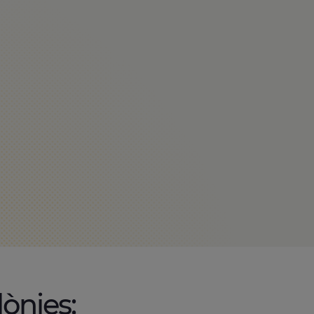
lònies: