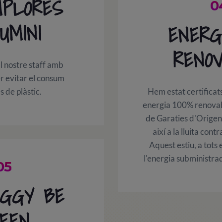
MPLORES
0
UMINI
ENERGI
RENO
 nostre staff amb
r evitar el consum
 de plàstic.
Hem estat certifica
energia 100% renovab
de Garaties d'Origen
així a la lluita contr
Aquest estiu, a tots 
l'energia subministr
05
OGGY BE
EEN