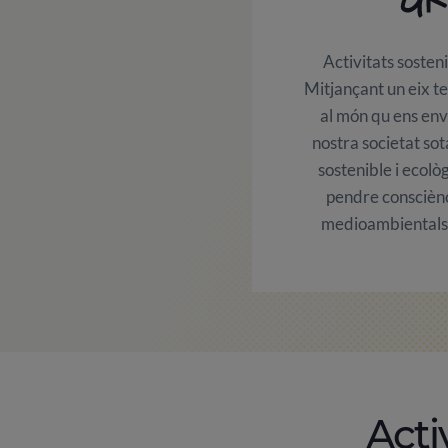
Activitats sosten
Mitjançant un eix t
al món qu ens envo
nostra societat so
sostenible i ecolò
pendre consciènc
medioambientals 
Acti