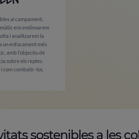
ibles al campament.
emàtic ens endinsarem
lta i analitzarem la
ta un enfocament més
gic, amb l'objectiu de
ia sobre els reptes
i com combatir-los.
vitats sostenibles a les co