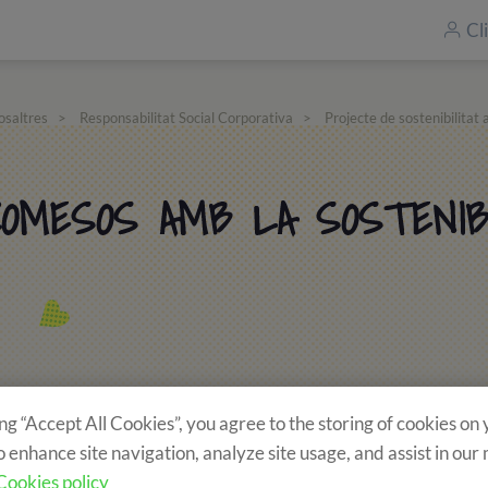
Cl
osaltres
>
Responsabilitat Social Corporativa
>
Projecte de sostenibilita
OMESOS AMB LA SOSTENIB
ing “Accept All Cookies”, you agree to the storing of cookies on
01
0
o enhance site navigation, analyze site usage, and assist in our
Cookies policy