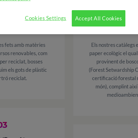
ERIAL
CATÀ
Cookies Settings
Accept All Cookies
ICLAT
ECOL
es fets amb matèries
Els nostres catàlegs
rsos renovables, com
paper ecològic el qua
aper reciclat, bosses
provinent de bosco
uim els gots de plàstic
(Forest Setwardship C
rtró reciclat.
certificació foresta
món), complint així 
medioambienta
03