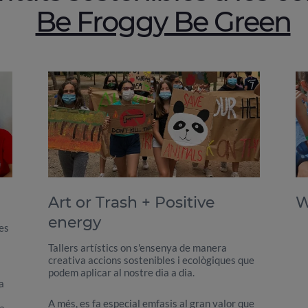
Be Froggy Be Green
Art or Trash + Positive
W
energy
es
Tallers artístics on s'ensenya de manera
creativa accions sostenibles i ecològiques que
podem aplicar al nostre dia a dia.
a
A més, es fa especial emfasis al gran valor que
va