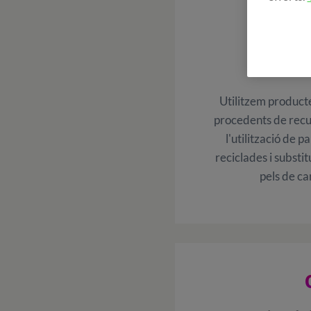
MAT
REC
Utilitzem product
procedents de recu
l'utilització de p
reciclades i substit
pels de ca