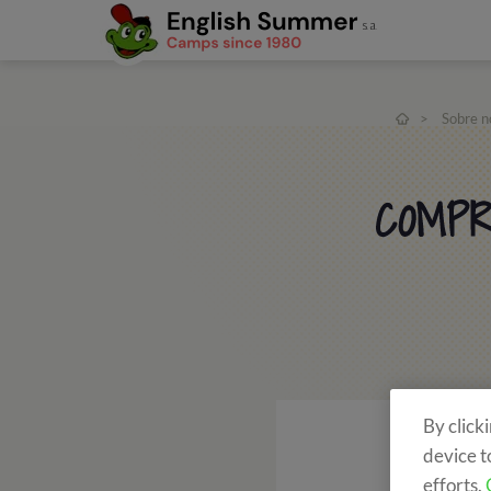
>
Sobre n
COMPR
By click
device t
efforts.