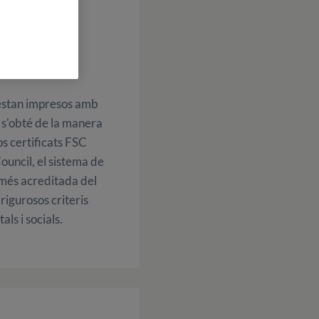
LEGS
ÒGICS
 estan impresos amb
l s'obté de la manera
s certificats FSC
ouncil, el sistema de
l més acreditada del
rigurosos criteris
ls i socials.