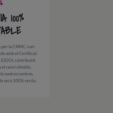
4
A 100%
VABLE
ts per la CNMC com
le amb el Certificat
 (GDO), contribuint
a el canvi climàtic.
els nostres centres,
ada serà 100% verda.