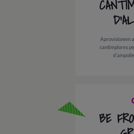
CANTI
D'AL
Aprovisionem al
cantimplores pe
d'ampolles
BE FR
GR