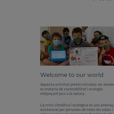
Welcome to our world
Aquesta activitat pretén introduir als alumn
en materia de sostenibilitat i ecologia
mitjançant jocs a la natura.
La crisis climàtica i ecològica és una amenaç
existencial per persones de totes les edats i
origens,pel que la necessitat d'acció colecti