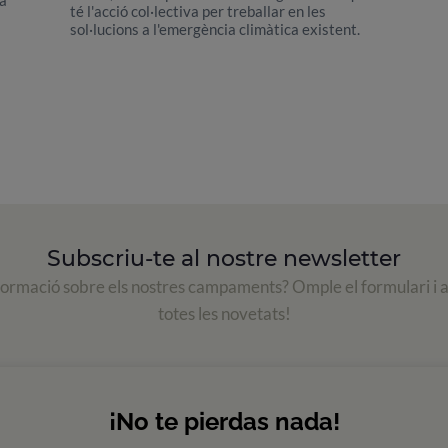
té l'acció col·lectiva per treballar en les
sol·lucions a l'emergència climàtica existent.
Subscriu-te al nostre newsletter
formació sobre els nostres campaments? Omple el formulari i 
totes les novetats!