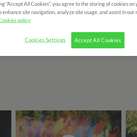
ing “Accept All Cookies”, you agree to the storing of cookies on
It's time to learn, enjoy and share!
o enhance site navigation, analyze site usage, and assist in our
Cookies policy
ara ti! Practica inglés con los test de nivel para los exámenes 
l verano, disfruta con nuestros vídeos y fotos.. ¡participa y co
Cookies Settings
Accept All Cookies