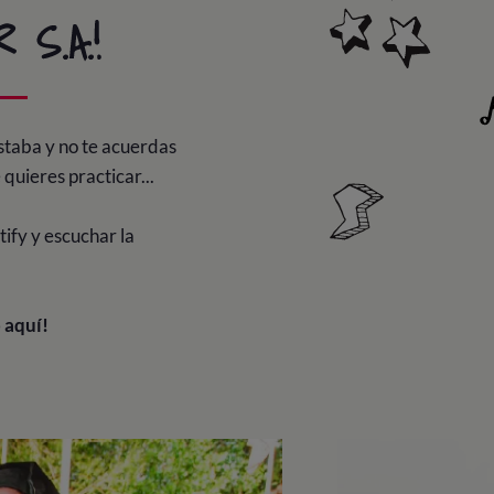
S.A.!
staba y no te acuerdas
 quieres practicar...
tify y escuchar la
 aquí!