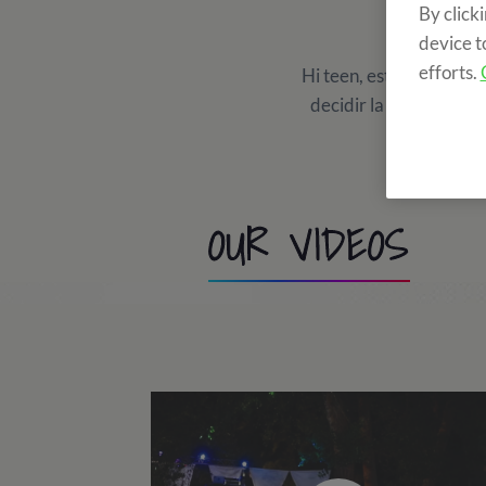
By click
device t
efforts.
Hi teen, este club es p
decidir la playilist de
OUR VIDEOS