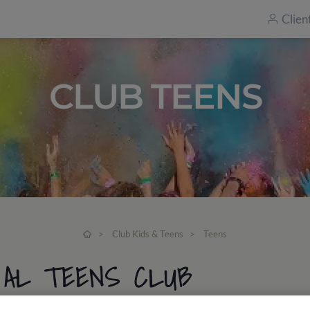
Clien
CLUB TEENS
>
Club Kids & Teens
>
Teens
O AL TEENS CLUB