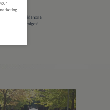
 your
 marketing
de Cambridge, ayúdanos a
mpártelo con tus amigos!