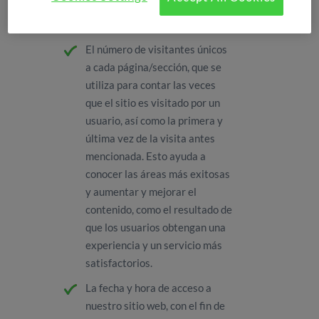
El número de visitantes únicos
a cada página/sección, que se
utiliza para contar las veces
que el sitio es visitado por un
usuario, así como la primera y
última vez de la visita antes
mencionada. Esto ayuda a
conocer las áreas más exitosas
y aumentar y mejorar el
contenido, como el resultado de
que los usuarios obtengan una
experiencia y un servicio más
satisfactorios.
La fecha y hora de acceso a
nuestro sitio web, con el fin de