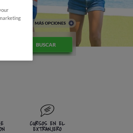
 your
 marketing
MÁS OPCIONES
nto
BUSCAR
GE
CURSOS EN EL
ON
EXTRANJERO