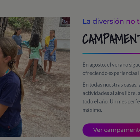
La diversión no 
CAMPAMEN
En agosto, el verano sig
ofreciendo experiencias i
En todas nuestras casas,
actividades al aire libr
todo el año. Un mes perfe
máximo.
Ver campament