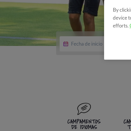
By click
device t
efforts.
Ed
CAMPAMENTOS
CA
DE IDIOMAS
T