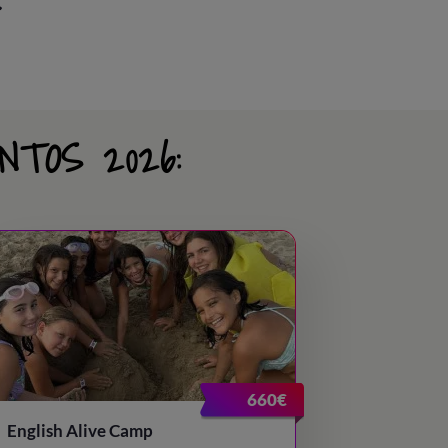
S
NTOS 2026:
660€
English Alive Camp