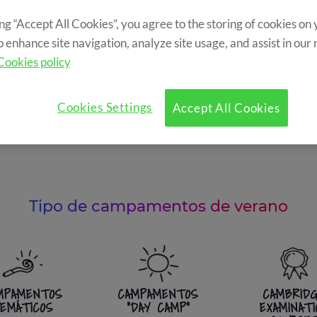
ing “Accept All Cookies”, you agree to the storing of cookies on
o enhance site navigation, analyze site usage, and assist in our
Cookies policy
BUSCA TU CAMPAMENTO
ad
Ubicación
Tipo de campame
Cookies Settings
Accept All Cookies
Tipo de campamentos de verano
MPAMENTOS
CAMPAMENTOS
CAMBRID
EMÁTICOS
"DAY CAMP"
EXAMINATI