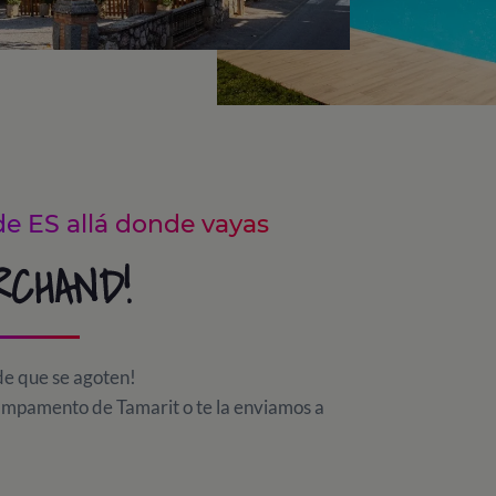
de ES allá donde vayas
RCHAND!
 de que se agoten!
ampamento de Tamarit o te la enviamos a