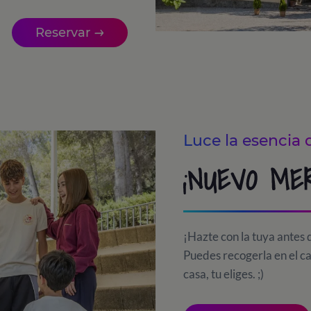
Reservar
Luce la esencia 
¡NUEVO ME
¡Hazte con la tuya antes
Puedes recogerla en el c
casa, tu eliges. ;)