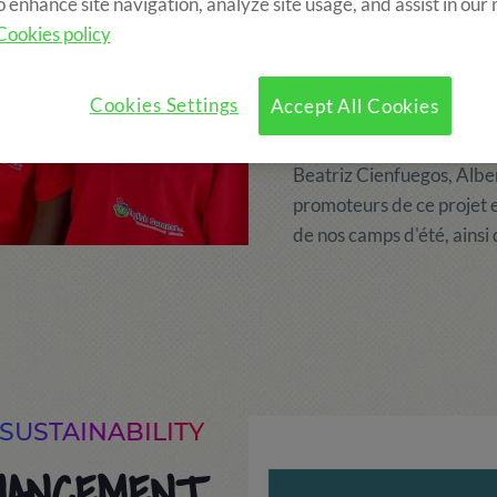
o enhance site navigation, analyze site usage, and assist in our
Cookies policy
L'Association Kukura est n
Fort Portal, en Ouganda, 
En même temps, il offre u
Cookies Settings
Accept All Cookies
épanouissement personnel
Beatriz Cienfuegos, Alber
promoteurs de ce projet e
de nos camps d'été, ainsi
SUSTAINABILITY
NANCEMENT