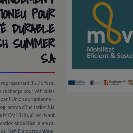
IONEU POUR
TÉ DURABLE
SH SUMMER
S.A
représentant 35,76 % du
 de recharge pour véhicules
 par l'Union européenne –
ogramme d'incitation à la
 MOVES III), s’inscrivant
mation et de Résilience du
et du Défi Démographique,