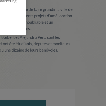
 marketing
ée de la volonté de faire grandir la ville de
à travers différents projets d'amélioration.
ne expérience inoubliable et un
 à ses bénévoles.
t Gibert et Alejandra Pena sont les
t ont été étudiants, députés et moniteurs
 qu'une dizaine de leurs bénévoles.