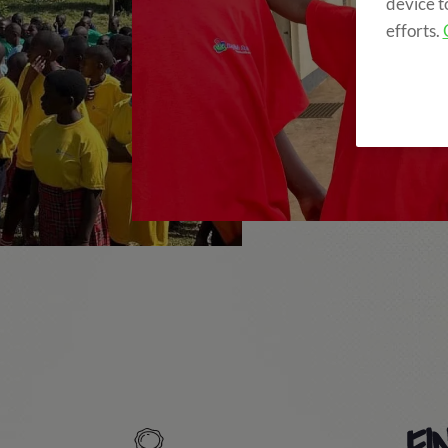
device t
efforts.
FI