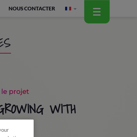
NOUS CONTACTER
ES
le projet
 GROWING WITH
 your