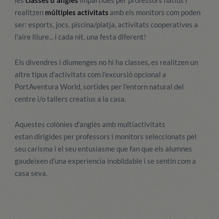
les
classes d'anglès
impartides per professors natius i
realitzen
múltiples activitats
amb els monitors com poden
ser: esports, jocs, piscina/platja, activitats cooperatives a
l'aire lliure... i cada nit, una festa diferent!
Els divendres i diumenges no hi ha classes, es realitzen un
altre tipus d'activitats com l'excursió opcional a
PortAventura World, sortides per l'entorn natural del
centre i/o tallers creatius a la casa.
Aquestes colònies d'anglès amb multiactivitats
estan dirigides per professors i monitors seleccionats pel
seu carisma i el seu entusiasme que fan que els alumnes
gaudeixen d'una experiencia inoblidable i se sentin com a
casa seva.