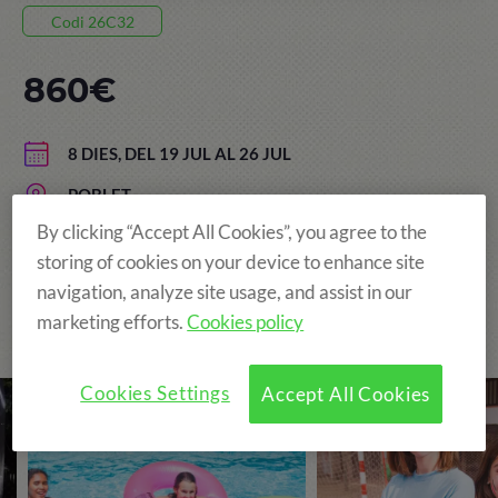
Codi 26C32
860€
8 DIES, DEL 19 JUL AL 26 JUL
POBLET
By clicking “Accept All Cookies”, you agree to the
EDAT: DE 8 A 15 ANYS
storing of cookies on your device to enhance site
navigation, analyze site usage, and assist in our
marketing efforts.
Cookies policy
The Original and still the Best!
Cookies Settings
Accept All Cookies