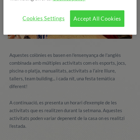
Cookies Settings
Accept All Cookies
Aquestes colònies es basen en l'ensenyança de l'anglès
combinada amb múltiples activitats com els esports, jocs,
piscina o platja, manualitats, activitats a l'aire lliure,
tallers, team building... i cada nit, una festa temàtica
diferent!
A continuació, es presenta un horari d'exemple de les
activitats que es realitzen durant la setmana. Aquestes
activitats poden variar depenent de la casa on es realitzi
l'estada.