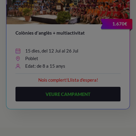
20:30 – 21:30
/ Dinner time!
21:45 - 22:45
/ Night Party!
1.670€
23:00
/ Lights out
Colònies d'anglès + multiactivitat
15 dies, del 12 Jul al 26 Jul
Poblet
Edat: de 8 a 15 anys
Nois complert!Llista d'espera!
VEURE CAMPAMENT