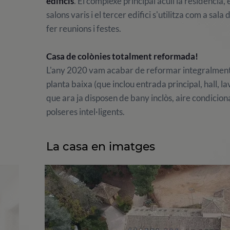
edificis
. El complexe principal acull la residència, 
salons varis i el tercer edifici s'utilitza com a sala
fer reunions i festes.
Casa de colònies totalment reformada!
L'any 2020 vam acabar de reformar integralment l
planta baixa (que inclou entrada principal, hall, 
que ara ja disposen de bany inclòs, aire condicio
polseres intel·ligents.
La casa en imatges