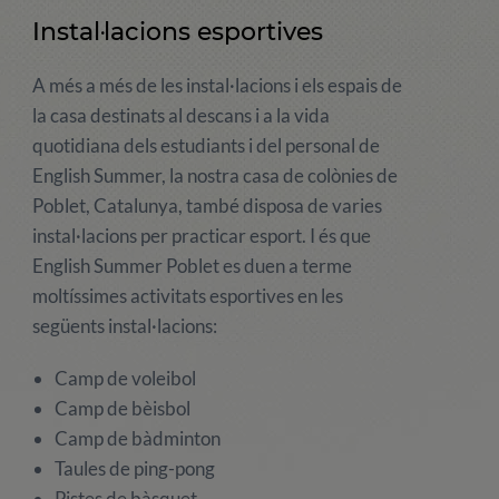
Instal·lacions esportives
A més a més de les instal·lacions i els espais de
la casa destinats al descans i a la vida
quotidiana dels estudiants i del personal de
English Summer, la nostra casa de colònies de
Poblet, Catalunya, també disposa de varies
instal·lacions per practicar esport. I és que
English Summer Poblet es duen a terme
moltíssimes activitats esportives en les
següents instal·lacions:
Camp de voleibol
Camp de bèisbol
Camp de bàdminton
Taules de ping-pong
Pistes de bàsquet