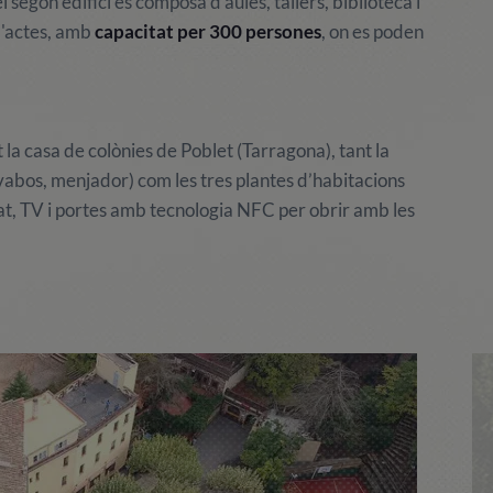
el segon edifici es composa d'aules, tallers, biblioteca i
 d'actes, amb
capacitat per 300 persones
, on es poden
a casa de colònies de Poblet (Tarragona), tant la
lavabos, menjador) com les tres plantes d’habitacions
nat, TV i portes amb tecnologia NFC per obrir amb les