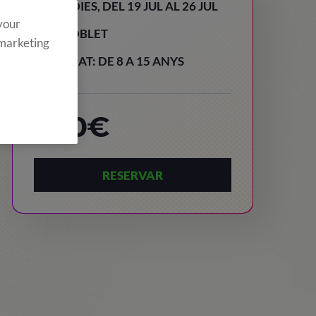
8 DIES, DEL 19 JUL AL 26 JUL
 your
POBLET
 marketing
EDAT: DE 8 A 15 ANYS
860€
RESERVAR