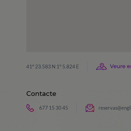
Veure 
41° 23.583 N 1° 5.824 E
Contacte
677 15 30 45
reservas@engl