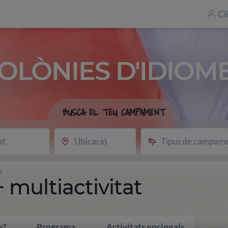
Cl
OLÒNIES D'IDIOM
BUSCA EL TEU CAMPAMENT
at
Ubicació
Tipus de campam
t
 multiactivitat
u?
Programa
Activitats opcionals