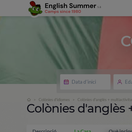
C
Ed
>
Colònies d'idiomes
>
Colònies d'anglès + multiactivita
Colònies d'anglès +
Descripció
La Casa
Què inclo