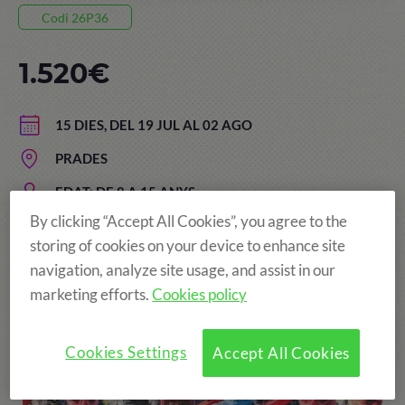
Codi 26P36
1.520€
15 DIES, DEL 19 JUL AL 02 AGO
PRADES
EDAT: DE 8 A 15 ANYS
By clicking “Accept All Cookies”, you agree to the
storing of cookies on your device to enhance site
navigation, analyze site usage, and assist in our
Més diversió!
marketing efforts.
Cookies policy
Cookies Settings
Accept All Cookies