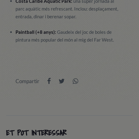
Costa Caribe Aquatic Park:
una super jornada al
parc aquàtic més refrescant. Inclou: desplaçament,
entrada, dinar i berenar sopar.
Paintball (+8 anys):
Gaudeix del joc de boles de
pintura més popular del món al mig del Far West.
Compartir
ET POT INTERESSAR