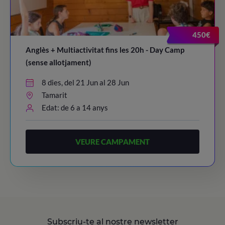
450€
Anglès + Multiactivitat fins les 20h - Day Camp
(sense allotjament)
8 dies, del 21 Jun al 28 Jun
Tamarit
Edat: de 6 a 14 anys
VEURE CAMPAMENT
Subscriu-te al nostre newsletter