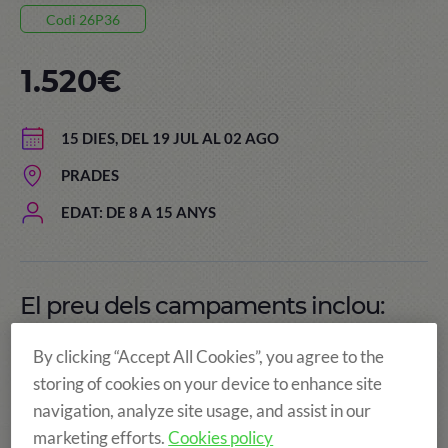
Codi 26P36
1.520€
15 DIES, DEL 19 JUL AL 02 AGO
PRADES
EDAT: DE 8 A 15 ANYS
El preu dels campaments inclou:
By clicking “Accept All Cookies”, you agree to the
storing of cookies on your device to enhance site
navigation, analyze site usage, and assist in our
marketing efforts.
Cookies policy