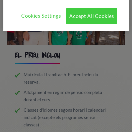
Cookies Settings
Accept All Cookies
EL PREU INCLOU
Matricula i tramitació. El preu inclou la
reserva.
Allotjament en règim de pensió completa
durant el curs.
Classes d'idiomes segons horari i calendari
indicat (excepte els programes sense
classes)