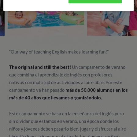
“Our way of teaching English makes learning fun!”
The original and still the best!
Un campamento de verano
que combina el aprendizaje de inglés con profesores
nativos con multitud de actividades al aire libre. Por este
campamento ya han pasado
más de 50.000 alumnos en los
más de 40 años que llevamos organizándolo.
Este campamento se basa en la enseñanza del inglés pero
sin olvidar que estamos en verano, una época donde los
niños y jóvenes deben pasarlo bien, jugar y disfrutar al aire
libre. De lunes a jueves y el sábado, los alumnos reciben