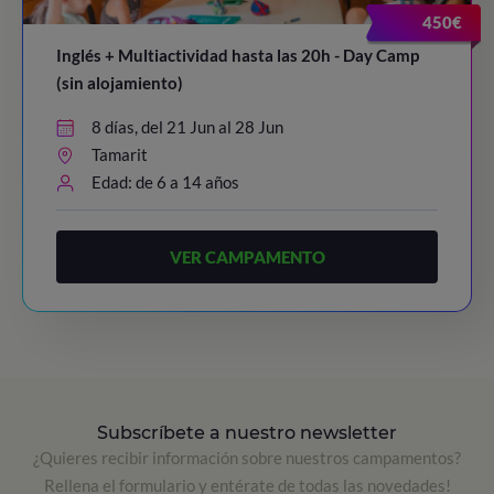
450€
Inglés + Multiactividad hasta las 20h - Day Camp
(sin alojamiento)
8 días, del 21 Jun al 28 Jun
Tamarit
Edad: de 6 a 14 años
VER CAMPAMENTO
Subscríbete a nuestro newsletter
¿Quieres recibir información sobre nuestros campamentos?
Rellena el formulario y entérate de todas las novedades!