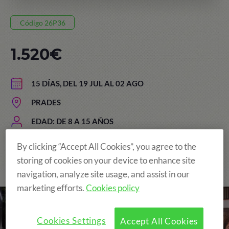
Código 26P36
1.520€
15 DÍAS, DEL 19 JUL AL 02 AGO
PRADES
EDAD: DE 8 A 15 AÑOS
By clicking “Accept All Cookies”, you agree to the
storing of cookies on your device to enhance site
The Original and still the Best!
navigation, analyze site usage, and assist in our
marketing efforts.
Cookies policy
Cookies Settings
Accept All Cookies