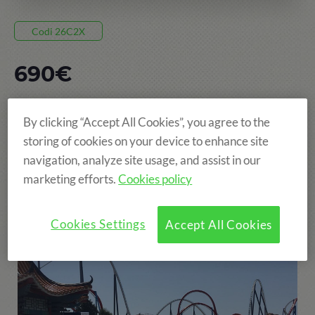
Codi 26C2X
690€
15 DIES, DEL 28 JUN AL 12 JUL
By clicking “Accept All Cookies”, you agree to the
POBLET
storing of cookies on your device to enhance site
navigation, analyze site usage, and assist in our
EDAT: DE 8 A 15 ANYS
marketing efforts.
Cookies policy
Cookies Settings
Accept All Cookies
Més diversió!