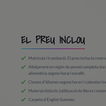
EL PREU INCLOU
Matricula i tramitació. El preu inclou la reser
Allotjament en règim de pensió completa duran
alimenticia segons horari escollit.
Classes d'idiomes segons horari i calendari i
Material didàctic (utilització de llibres i mater
Carpeta d'English Summer.