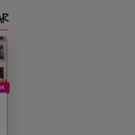
AR
5€