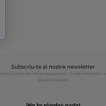
Subscriu-te al nostre newsletter
formació sobre els nostres campaments? Omple el formulari i 
totes les novetats!