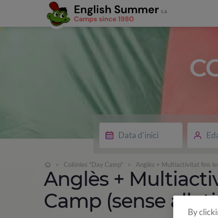
C
Ed
>
Colònies "Day Camp"
>
Anglès + Multiactivitat fins 
Anglès + Multiactiv
Camp (sense allot
By click