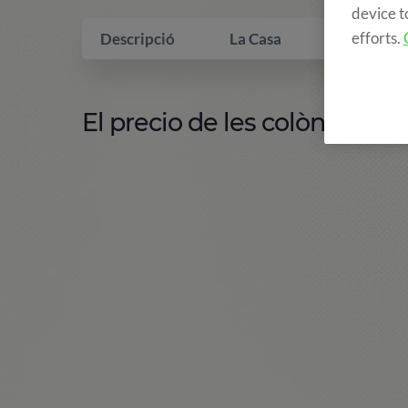
device t
efforts.
Descripció
La Casa
Què inclo
El precio de les colònies incl