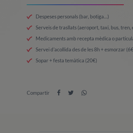
Despeses personals (bar, botiga...)
Serveis de trasllats (aeroport, taxi, bus, tren, e
Medicaments amb recepta mèdica o particul
Servei d'acollida des de les 8h + esmorzar (6€
Sopar + festa temàtica (20€)
Compartir