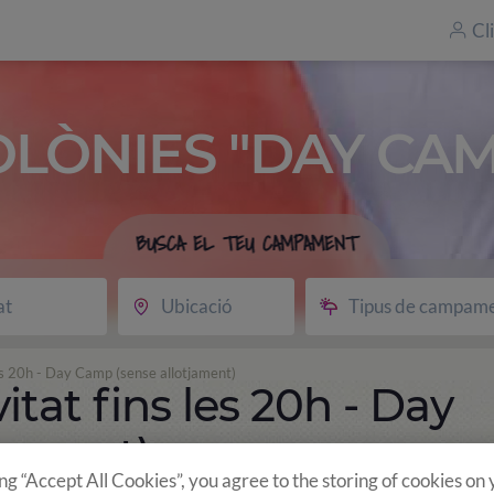
Cl
OLÒNIES "DAY CAM
BUSCA EL TEU CAMPAMENT
at
Ubicació
Tipus de campam
les 20h - Day Camp (sense allotjament)
itat fins les 20h - Day
jament)
ing “Accept All Cookies”, you agree to the storing of cookies on