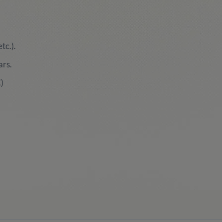
tc.).
ars.
)