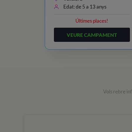
Edat: de 5 a 13 anys
Últimes places!
VEURE CAMPAMENT
Vols rebre in