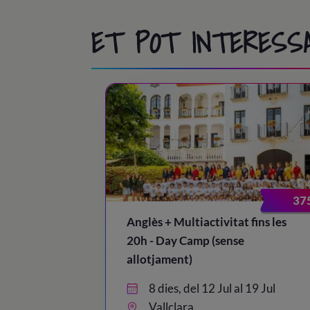
ET POT INTERESS
37
Anglès + Multiactivitat fins les
20h - Day Camp (sense
allotjament)
8 dies, del 12 Jul al 19 Jul
Vallclara