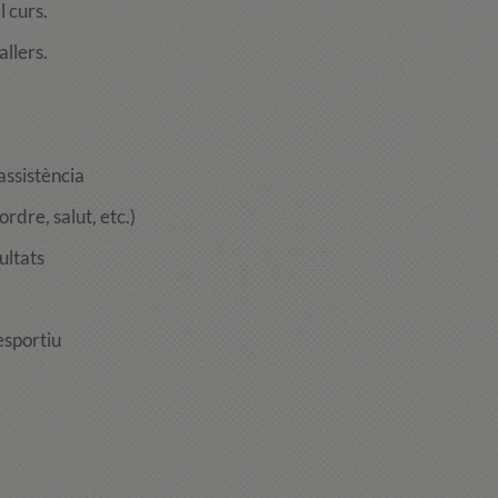
l curs.
allers.
assistència
rdre, salut, etc.)
ultats
esportiu