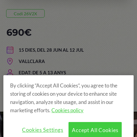
Codi 26V2X
690€
15 DIES, DEL 28 JUN AL 12 JUL
VALLCLARA
EDAT: DE 5 A 13 ANYS
By clicking “Accept All Cookies”, you agree to the
storing of cookies on your device to enhance site
The Original and still the Best!
navigation, analyze site usage, and assist in our
marketing efforts.
Cookies policy
Cookies Settings
Accept All Cookies