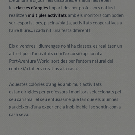
De dilluns a dijous i els dissabtes, els alumnes reben
les
classes d'anglès
impartides per professors natius i
realitzen
múltiples activitats
amb els monitors com poden
ser: esports, jocs, piscina/platja, activitats cooperatives a
l'aire lliure... i cada nit, una festa diferent!
Els divendres i diumenges no hi ha classes, es realitzen un
altre tipus d'activitats com l'excursió opcional a
PortAventura World, sortides per l'entorn natural del
centre i/o tallers creatius a la casa.
Aquestes colònies d'anglès amb multiactivitats
estan dirigides per professors i monitors seleccionats pel
seu carisma i el seu entusiasme que fan que els alumnes
gaudeixen d'una experiencia inoblidable i se sentin com a
casa seva.