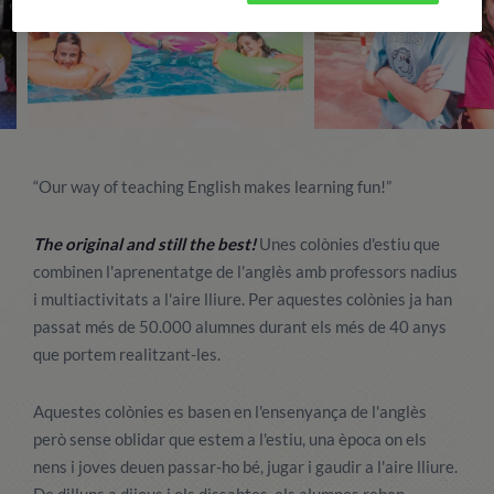
“Our way of teaching English makes learning fun!”
The original and still the best!
Unes colònies d'estiu que
combinen l'aprenentatge de l'anglès amb professors nadius
i multiactivitats a l'aire lliure. Per aquestes colònies ja han
passat més de 50.000 alumnes durant els més de 40 anys
que portem realitzant-les.
Aquestes colònies es basen en l'ensenyança de l'anglès
però sense oblidar que estem a l'estiu, una època on els
nens i joves deuen passar-ho bé, jugar i gaudir a l'aire lliure.