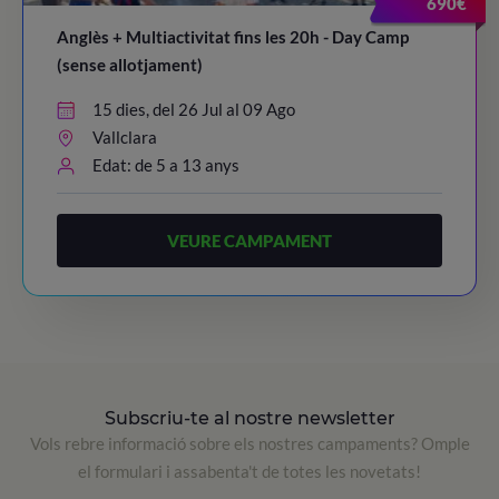
690€
Anglès + Multiactivitat fins les 20h - Day Camp
(sense allotjament)
15 dies, del 26 Jul al 09 Ago
Vallclara
Edat: de 5 a 13 anys
VEURE CAMPAMENT
Subscriu-te al nostre newsletter
Vols rebre informació sobre els nostres campaments? Omple
el formulari i assabenta't de totes les novetats!