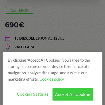
Codi 26V2X
690€
15 DIES, DEL 28 JUN AL 12 JUL
VALLCLARA
EDAT: DE 5 A 13 ANYS
By clicking “Accept All Cookies”, you agree to the
storing of cookies on your device to enhance site
navigation, analyze site usage, and assist in our
Més diversió!
marketing efforts.
Cookies policy
Cookies Settings
Accept All Cookies