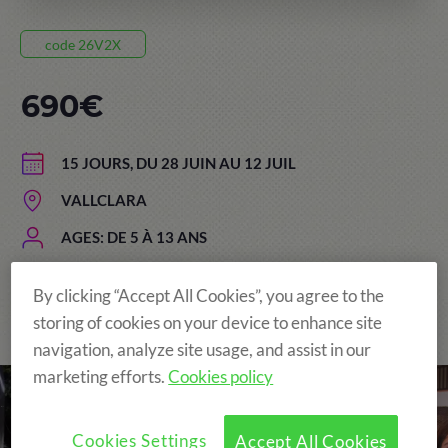
code 26V2X
690€
15 JOURS, DU 28 JUIN AU 12 JUIL
VALLCLARA
AGES: DE 5 À 13 ANS
By clicking “Accept All Cookies”, you agree to the
storing of cookies on your device to enhance site
The Original and still the Best!
navigation, analyze site usage, and assist in our
marketing efforts.
Cookies policy
Cookies Settings
Accept All Cookies