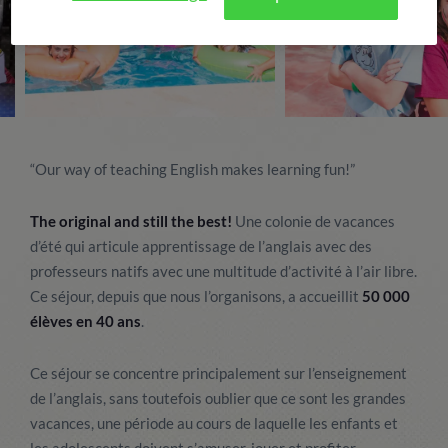
“Our way of teaching English makes learning fun!”
The original and still the best!
Une colonie de vacances
d’été qui articule apprentissage de l’anglais avec des
professeurs natifs avec une multitude d’activité à l’air libre.
Ce séjour, depuis que nous l’organisons, a accueillit
50 000
élèves en 40 ans
.
Ce séjour se concentre principalement sur l’enseignement
de l’anglais, sans toutefois oublier que ce sont les grandes
vacances, une période au cours de laquelle les enfants et