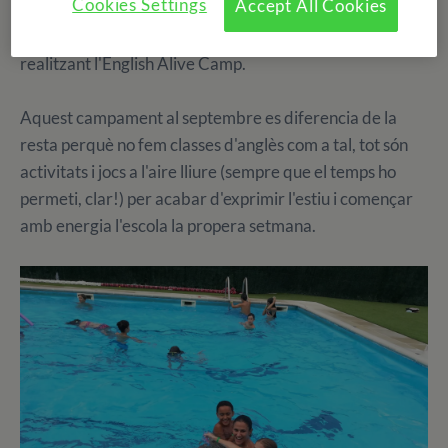
Cookies Settings
Accept All Cookies
setmana de
colònies d'estiu
2021. Sí, sí! Encara hi ha
nens i nenes que ho estan passant pipa a
Finca Tamarit
realitzant l'English Alive Camp.
Aquest campament al septembre es diferencia de la
resta perquè no fem classes d'anglès com a tal, tot són
activitats i jocs a l'aire lliure (sempre que el temps ho
permeti, clar!) per acabar d'exprimir l'estiu i començar
amb energia l'escola la propera setmana.