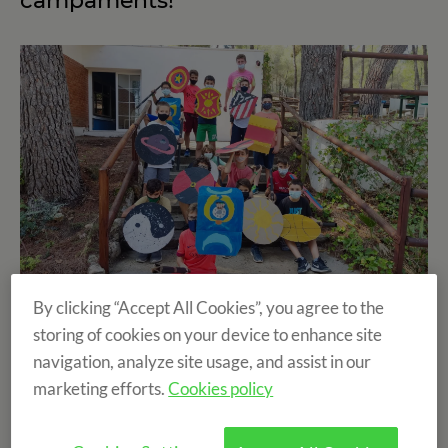
campaments!
By clicking “Accept All Cookies”, you agree to the
Setembre ja és aquí i només queden uns dies per
storing of cookies on your device to enhance site
l'esperada o temuda volta a l'escola per nens i joves.
navigation, analyze site usage, and assist in our
marketing efforts.
Cookies policy
No obstant, encara no volem pensar en això. A English
Summer S.A. estem gaudint al màxim de l'última