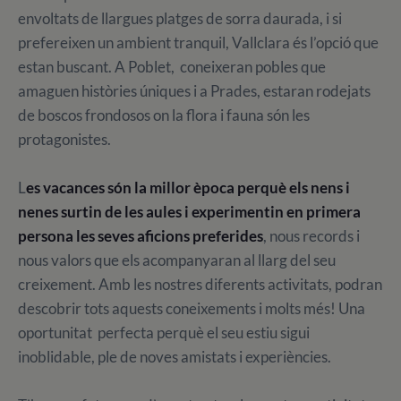
envoltats de llargues platges de sorra daurada, i si
prefereixen un ambient tranquil, Vallclara és l’opció que
estan buscant. A Poblet, coneixeran pobles que
amaguen històries úniques i a Prades, estaran rodejats
de boscos frondosos on la flora i fauna són les
protagonistes.
L
es vacances són la millor època perquè els nens i
nenes surtin de les aules i experimentin en primera
persona les seves aficions preferides
, nous records i
nous valors que els acompanyaran al llarg del seu
creixement. Amb les nostres diferents activitats, podran
descobrir tots aquests coneixements i molts més! Una
oportunitat perfecta perquè el seu estiu sigui
inoblidable, ple de noves amistats i experiències.