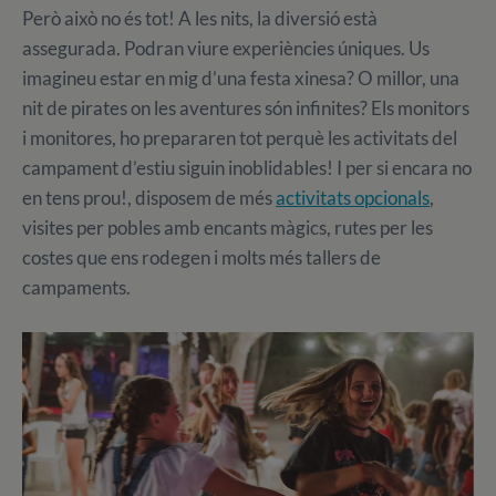
Però això no és tot! A les nits, la diversió està
assegurada. Podran viure experiències úniques. Us
imagineu estar en mig d’una festa xinesa? O millor, una
nit de pirates on les aventures són infinites? Els monitors
i monitores, ho prepararen tot perquè les activitats del
campament d’estiu siguin inoblidables! I per si encara no
en tens prou!, disposem de més
activitats opcionals
,
visites per pobles amb encants màgics, rutes per les
costes que ens rodegen i molts més tallers de
campaments.