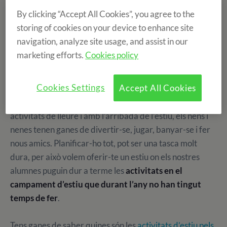
on els teus fills i filles es diverteixin fent el que més els hi
By clicking “Accept All Cookies”, you agree to the
agrada? Muntar a cavall, cuinar, aprendre idiomes... O
storing of cookies on your device to enhance site
potser encara no ho saben i ho volen descobrir! Sigui
navigation, analyze site usage, and assist in our
quina sigui l’elecció definitiva, et convidem a conèixer
marketing efforts.
Cookies policy
totes les
activitats d’estiu per nens
i nenes que oferim a
l’English Summer.
Cookies Settings
Accept All Cookies
Sabem que durant l’any és difícil trobar temps per les
activitats de lleure i amb l’arribada de l’estiu, els nens i
nenes tenen ganes de divertir-se, jugar, banyar-se i fer
nous amics. Planificar-ho tot, pot ser una tasca molt
dura, per això volem oferir-te un estiu on els nostres
alumnes puguin dur a terme les
activitats en el
campament d’estiu
que durant l’any no han tingut
temps de fer
.
Tens ganes de saber quines són les
activitats d’estiu pels