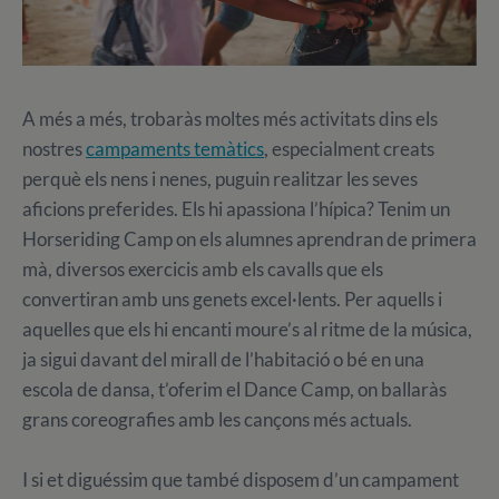
A més a més, trobaràs moltes més activitats dins els
nostres
campaments temàtics
, especialment creats
perquè els nens i nenes, puguin realitzar les seves
aficions preferides. Els hi apassiona l’hípica? Tenim un
Horseriding Camp on els alumnes aprendran de primera
mà, diversos exercicis amb els cavalls que els
convertiran amb uns genets excel·lents. Per aquells i
aquelles que els hi encanti moure’s al ritme de la música,
ja sigui davant del mirall de l’habitació o bé en una
escola de dansa, t’oferim el Dance Camp, on ballaràs
grans coreografies amb les cançons més actuals.
I si et diguéssim que també disposem d’un campament