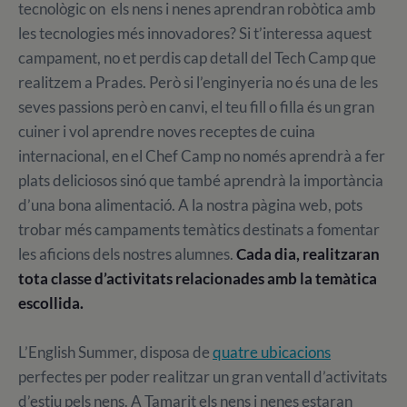
tecnològic on els nens i nenes aprendran robòtica amb
les tecnologies més innovadores? Si t’interessa aquest
campament, no et perdis cap detall del Tech Camp que
realitzem a Prades. Però si l’enginyeria no és una de les
seves passions però en canvi, el teu fill o filla és un gran
cuiner i vol aprendre noves receptes de cuina
internacional, en el Chef Camp no només aprendrà a fer
plats deliciosos sinó que també aprendrà la importància
d’una bona alimentació. A la nostra pàgina web, pots
trobar més campaments temàtics destinats a fomentar
les aficions dels nostres alumnes.
Cada dia, realitzaran
tota classe d’activitats relacionades amb la temàtica
escollida.
L’English Summer, disposa de
quatre ubicacions
perfectes per poder realitzar un gran ventall d’activitats
d’estiu pels nens. A Tamarit els nens i nenes estaran