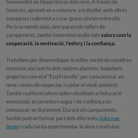
fonamental de l’experiència dels nens. A través de
l’exercici, aprendran a conviure, a treballar amb altres
companys i sobretot a crear grans vincles entre ells.
Però no només això, sinó que en els tallers de
campaments, també fomentem molts més
valors com la
cooperació, la motivació, l’esforç i la confiança.
Treballem per desenvolupar la millor versió de nosaltres
mateixos així com la dels nostres alumnes. Impulsem
projectes com el d’“Eco Friendly” per conscienciar als
nens i nenes de respectar i cuidar el medi ambient.
També realitzem altres tallers destinats a l’educació
emocional, en un entorn segur i de confiança on
comunicar-se lliurement. Durant els campaments,
també podran formar part dels diferents
clubs que
tenim
i cada tarda experimentar la seva creativitat.