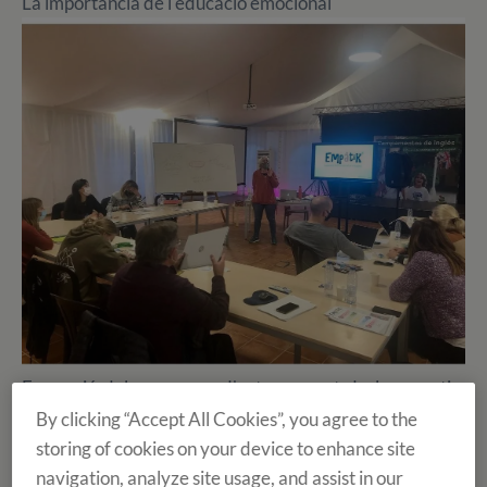
La importància de l'educació emocional
Formació del programa d'entrenament de la empatia,
"Empatik", a la Finca de Tamarit
By clicking “Accept All Cookies”, you agree to the
storing of cookies on your device to enhance site
L’empatia és la capacitat de posar-nos en la pell de les
navigation, analyze site usage, and assist in our