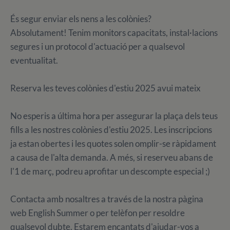
És segur enviar els nens a les colònies?
Absolutament! Tenim monitors capacitats, instal·lacions
segures i un protocol d'actuació per a qualsevol
eventualitat.
Reserva les teves colònies d'estiu 2025 avui mateix
No esperis a última hora per assegurar la plaça dels teus
fills a les nostres colònies d'estiu 2025. Les inscripcions
ja estan obertes i les quotes solen omplir-se ràpidament
a causa de l'alta demanda. A més, si reserveu abans de
l'1 de març, podreu aprofitar un descompte especial ;)
Contacta amb nosaltres a través de la nostra pàgina
web English Summer o per telèfon per resoldre
qualsevol dubte. Estarem encantats d'ajudar-vos a