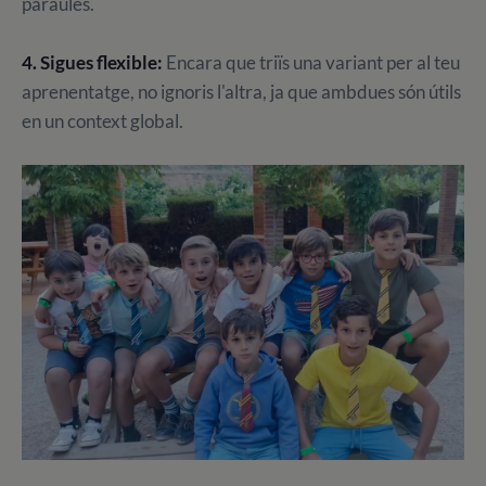
paraules.
4. Sigues flexible:
Encara que triïs una variant per al teu
aprenentatge, no ignoris l'altra, ja que ambdues són útils
en un context global.