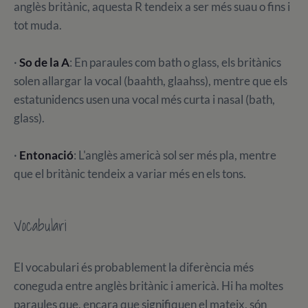
anglès britànic, aquesta R tendeix a ser més suau o fins i
tot muda.
·
So de la A
: En paraules com bath o glass, els britànics
solen allargar la vocal (baahth, glaahss), mentre que els
estatunidencs usen una vocal més curta i nasal (bath,
glass).
·
Entonació
: L'anglès americà sol ser més pla, mentre
que el britànic tendeix a variar més en els tons.
Vocabulari
El vocabulari és probablement la diferència més
coneguda entre anglès britànic i americà. Hi ha moltes
paraules que, encara que signifiquen el mateix, són