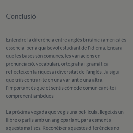
Conclusió
Entendre la diferència entre anglès britànic i americà és
essencial per a qualsevol estudiant de l'idioma. Encara
que les bases són comunes, les variacions en
pronunciació, vocabulari, ortografia i gramàtica
reflecteixen la riquesa i diversitat de l'anglès. Ja sigui
que triïs centrar-te en una variant o una altra,
l'important és que et sentis còmode comunicant-te i
comprenent ambdues.
La pròxima vegada que vegis una pel·lícula, llegeixis un
llibre o parlis amb un angloparlant, para esment a
aquests matisos. Reconèixer aquestes diferències no