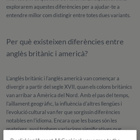
explorarem aquestes diferències per a ajudar-te a
entendre millor com distingir entre totes dues variants.
Per què existeixen diferències entre
anglès britànic i americà?
L'anglès britànic i l'anglès americà van començar a
divergir a partir del segle XVII, quan els colons britànics
van arribar a Amèrica del Nord. Amb el pas del temps,
l'aïllament geogràfic, la influència d'altres llengües i
l'evolució cultural van fer que sorgissin diferències
notables en l'idioma. Encara que les bases són les
mateixes, avui trobem variacions significatives que
reflecteixen les particularitats de cada regió.