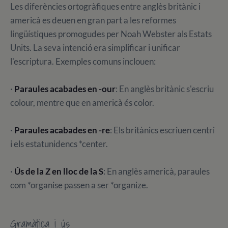
Les diferències ortogràfiques entre anglès britànic i
americà es deuen en gran part a les reformes
lingüístiques promogudes per Noah Webster als Estats
Units. La seva intenció era simplificar i unificar
l'escriptura. Exemples comuns inclouen:
·
Paraules acabades en -our
: En anglès britànic s'escriu
colour, mentre que en americà és color.
·
Paraules acabades en -re
: Els britànics escriuen centri
i els estatunidencs *center.
·
Ús de la Z en lloc de la S
: En anglès americà, paraules
com *organise passen a ser *organize.
Gramàtica i ús