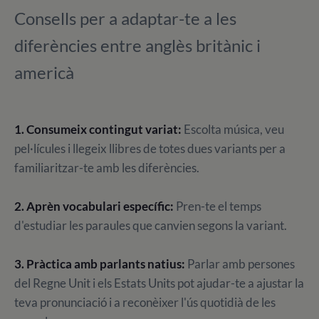
Consells per a adaptar-te a les
diferències entre anglès britànic i
americà
1. Consumeix contingut variat:
Escolta música, veu
pel·lícules i llegeix llibres de totes dues variants per a
familiaritzar-te amb les diferències.
2. Aprèn vocabulari específic:
Pren-te el temps
d'estudiar les paraules que canvien segons la variant.
3. Pràctica amb parlants natius:
Parlar amb persones
del Regne Unit i els Estats Units pot ajudar-te a ajustar la
teva pronunciació i a reconèixer l'ús quotidià de les