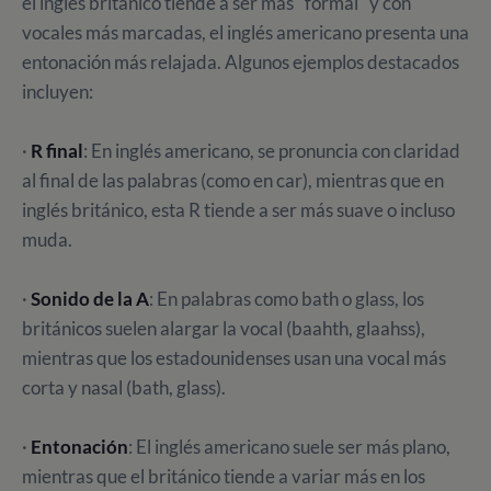
el inglés británico tiende a ser más "formal" y con
vocales más marcadas, el inglés americano presenta una
entonación más relajada. Algunos ejemplos destacados
incluyen:
·
R final
: En inglés americano, se pronuncia con claridad
al final de las palabras (como en car), mientras que en
inglés británico, esta R tiende a ser más suave o incluso
muda.
·
Sonido de la A
: En palabras como bath o glass, los
británicos suelen alargar la vocal (baahth, glaahss),
mientras que los estadounidenses usan una vocal más
corta y nasal (bath, glass).
·
Entonación
: El inglés americano suele ser más plano,
mientras que el británico tiende a variar más en los