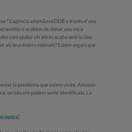
'amor? L'agència adam&eveDDB a través d'una
meravellós si acabem de donar una mica
es com ajudar els altres acaba sent la clau
mor als teus éssers estimats? Estem segurs que
mentar la pandèmia que estem vivint. Amazon
ina, on tots ens podem sentir identificats. La
mo nunca”