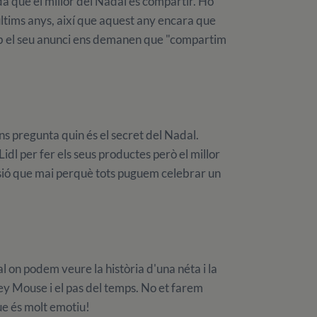
a que el millor del Nadal és compartir. Ho
ltims anys, així que aquest any encara que
mb el seu anunci ens demanen que "compartim
ns pregunta quin és el secret del Nadal.
idl per fer els seus productes però el millor
assió que mai perquè tots puguem celebrar un
 on podem veure la història d'una néta i la
ey Mouse i el pas del temps. No et farem
ue és molt emotiu!