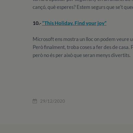
cançó, què esperes? Estem segurs que se't qued
10.-
“This Holiday. Find your joy”
Microsoft ens mostra un lloc on podem veure u
Però finalment, troba coses a fer des de casa.
però no és per això que seran menys divertits.
29/12/2020