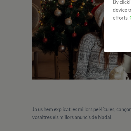
By click
device t
efforts.
Ja us hem explicat les millors pel·lícules, canç
vosaltres els millors anuncis de Nadal!