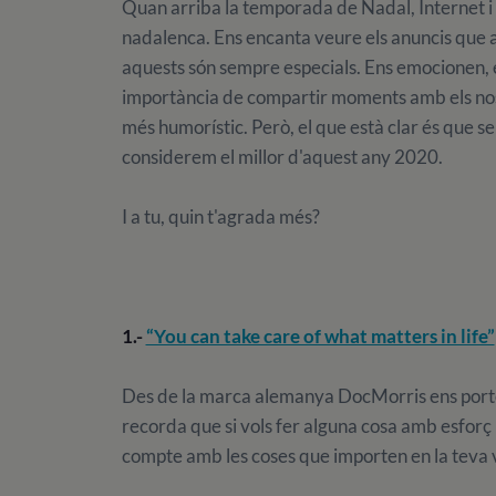
Quan arriba la temporada de Nadal, Internet i e
nadalenca. Ens encanta veure els anuncis que 
aquests són sempre especials. Ens emocionen, e
importància de compartir moments amb els nost
més humorístic. Però, el que està clar és que s
considerem el millor d'aquest any 2020.
I a tu, quin t'agrada més?
1.-
“You can take care of what matters in life”
Des de la marca alemanya DocMorris ens porte
recorda que si vols fer alguna cosa amb esforç 
compte amb les coses que importen en la teva v