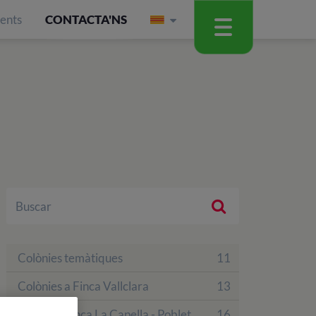
ients
CONTACTA'NS
Colònies temàtiques
11
Colònies a Finca Vallclara
13
Colònies Finca La Capella - Poblet
16