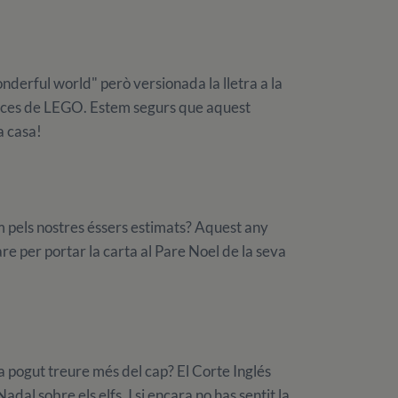
derful world" però versionada la lletra a la
eces de LEGO. Estem segurs que aquest
a casa!
m pels nostres éssers estimats? Aquest any
re per portar la carta al Pare Noel de la seva
ha pogut treure més del cap? El Corte Inglés
dal sobre els elfs. I si encara no has sentit la