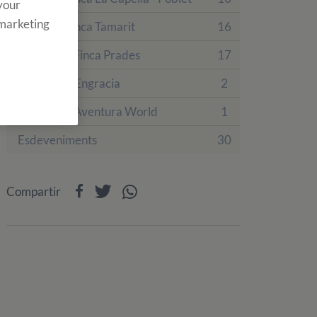
 your
 marketing
Colònies Finca Tamarit
16
Colònies a Finca Prades
17
Hotel Villa Engracia
2
Sobre PortAventura World
1
Esdeveniments
30
Compartir