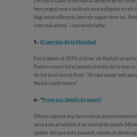
Des de la Loteria de Nadal sempre se'ns record
hem pogut veure amb els seus eslògans en els ú
hagi estat diferent, hem de seguir fent-ho. A
com mai abans" i raó no els falta!
5.-
El secreto de la Navidad
Ens trobem al 2090 al dinar de Nadal i un avi e
Podem veure tot el procés creatiu de la marca L
de tot és el secret final; "Hi vam posar més p
Nadal i molt nostre".
6.- "
From our family to yours"
Disney aquest any ha creat un anunci emocional
seva àvia al voltant d'un animal de peluix Mick
spòiler del que està passant, només et direm q