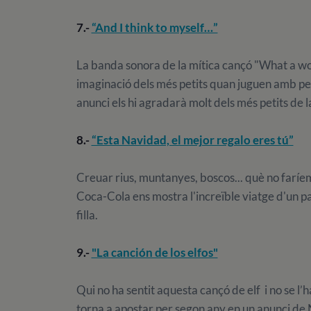
7.-
“And I think to myself…”
La banda sonora de la mítica cançó "What a won
imaginació dels més petits quan juguen amb p
anunci els hi agradarà molt dels més petits de l
8.-
“Esta Navidad, el mejor regalo eres tú”
Creuar rius, muntanyes, boscos... què no faríe
Coca-Cola ens mostra l'increïble viatge d'un pa
filla.
9.-
"La canción de los elfos"
Qui no ha sentit aquesta cançó de elf i no se l’
torna a apostar per segon any en un anunci de Na