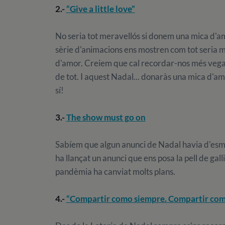
2.-
“Give a little love”
No seria tot meravellós si donem una mica d
sèrie d'animacions ens mostren com tot seria 
d'amor. Creiem que cal recordar-nos més vegad
de tot. I aquest Nadal... donaràs una mica d'a
sí!
3.-
The show must go on
Sabíem que algun anunci de Nadal havia d'es
ha llançat un anunci que ens posa la pell de gall
pandèmia ha canviat molts plans.
4.-
“Compartir como siempre. Compartir co