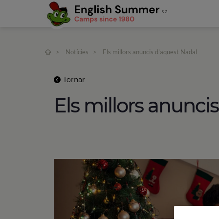
>
Notícies
>
Els millors anuncis d'aquest Nadal
Tornar
Els millors anunci