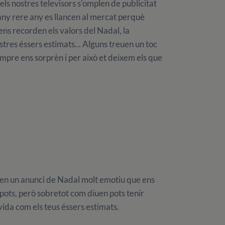
ls nostres televisors s'omplen de publicitat
any rere any es llancen al mercat perquè
ns recorden els valors del Nadal, la
res éssers estimats... Alguns treuen un toc
empre ens sorprèn i per això et deixem els que
n un anunci de Nadal molt emotiu que ens
pots, però sobretot com diuen pots tenir
ida com els teus éssers estimats.