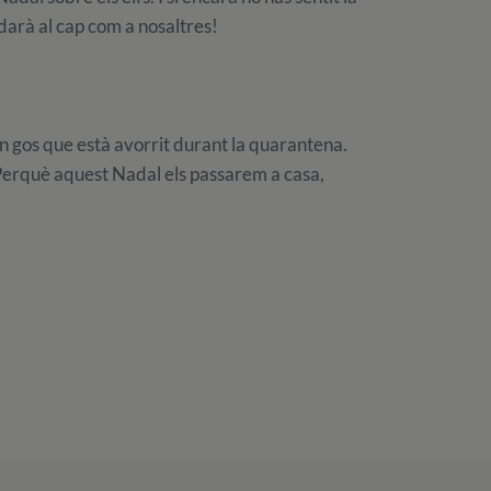
arà al cap com a nosaltres!
n gos que està avorrit durant la quarantena.
 Perquè aquest Nadal els passarem a casa,