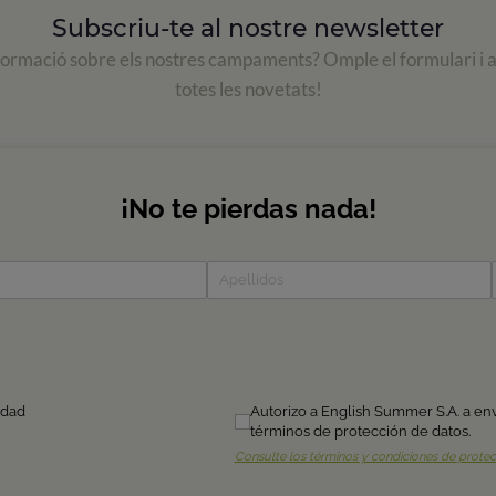
Subscriu-te al nostre newsletter
formació sobre els nostres campaments? Omple el formulari i 
totes les novetats!