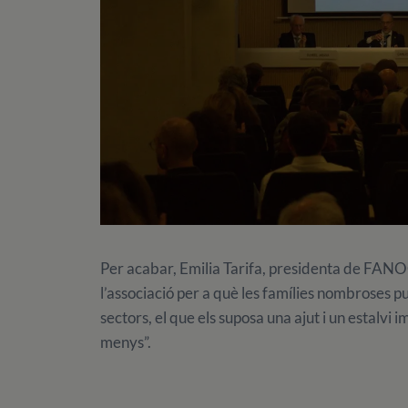
Per acabar, Emilia Tarifa, presidenta de FANOC
l’associació per a què les famílies nombroses p
sectors, el que els suposa una ajut i un estalvi 
menys”.