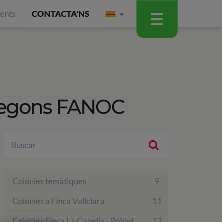
ients
CONTACTA'NS
 segons FANOC
Colònies temàtiques
9
Colònies a Finca Vallclara
11
Colònies Finca La Capella - Poblet
12