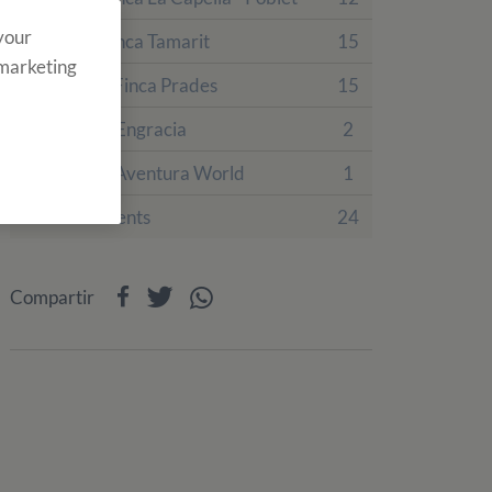
 your
Colònies Finca Tamarit
15
 marketing
Colònies a Finca Prades
15
Hotel Villa Engracia
2
Sobre PortAventura World
1
Esdeveniments
24
Compartir