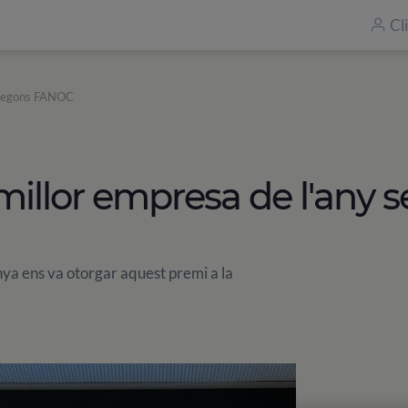
Cl
y segons FANOC
millor empresa de l'any
ya ens va otorgar aquest premi a la