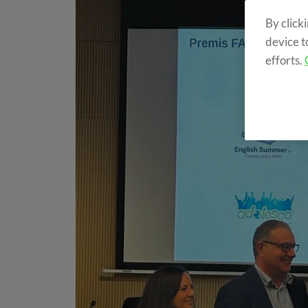
By click
device t
efforts.