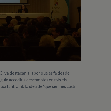
, va destacar la labor que es fa des de
uguin accedir a descomptes en tots els
important, amb la idea de “que ser més costi