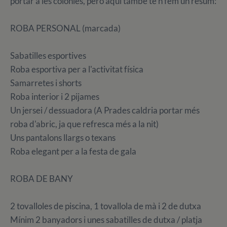
portar a les colònies, però aquí també te'n fem un resum:
ROBA PERSONAL (marcada)
Sabatilles esportives
Roba esportiva per a l'activitat física
Samarretes i shorts
Roba interior i 2 pijames
Un jersei / dessuadora (A Prades caldria portar més
roba d'abric, ja que refresca més a la nit)
Uns pantalons llargs o texans
Roba elegant per a la festa de gala
ROBA DE BANY
2 tovalloles de piscina, 1 tovallola de mà i 2 de dutxa
Mínim 2 banyadors i unes sabatilles de dutxa / platja