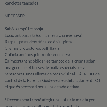
xancletes tancades
NECESSER
Sabó, xampú i esponja
Loció antiparàsits (com a mesura preventiva)
Raspall, pasta dentrífica, colònia i pinta
Cremes protectores: pell i llavis
Colònia antimosquits (no insecticides)
És important no oblidar-se tampoc de la crema solar,
una gorra, les 4 bosses de malla especials per a
rentadores, unes ulleres de recanvi si cal ... A la llista de
control de la Parent s Guide veureu detalladament TOT
el que és necessari per a una estada òptima.
* Recomanem també afegir una llista a la maleta per
assegurar que no falta res a la fi de l'estada.