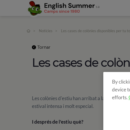
>
Notícies
>
Les cases de colònies disponibles per tu to
Tornar
Les cases de colòni
By click
device t
efforts.
Les colònies d'estiu han arribat a la seva fi i
estival intensa i molt especial.
I després de l'estiu què?