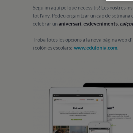
Seguiim aquí pel que necessitis! Les nostres ins
tot l'any. Podeu organitzar un cap de setmana
celebrar un
aniversari, esdeveniments,
cal
ço
Troba totes les opcions a la nova pàgina web d'
i colònies escolars:
www.edulonia.com.