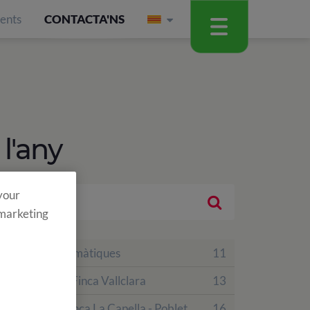
ients
CONTACTA'NS
 l'any
 your
 marketing
Colònies temàtiques
11
Colònies a Finca Vallclara
13
Colònies Finca La Capella - Poblet
16