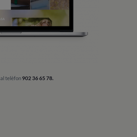
al telèfon
902 36 65 78.