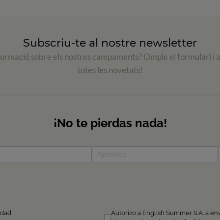
Subscriu-te al nostre newsletter
formació sobre els nostres campaments? Omple el formulari i 
totes les novetats!