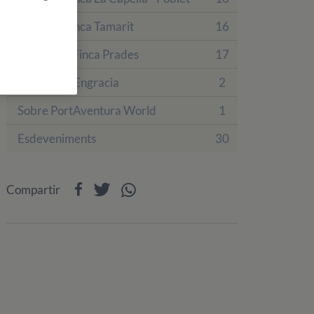
Colònies Finca Tamarit
16
Colònies a Finca Prades
17
Hotel Villa Engracia
2
Sobre PortAventura World
1
Esdeveniments
30
Compartir