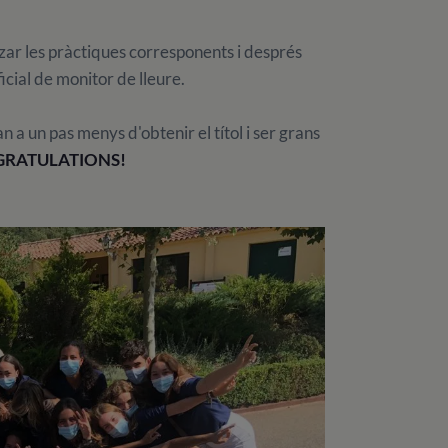
ar les pràctiques corresponents i després
icial de monitor de lleure.
n a un pas menys d'obtenir el títol i ser grans
RATULATIONS!