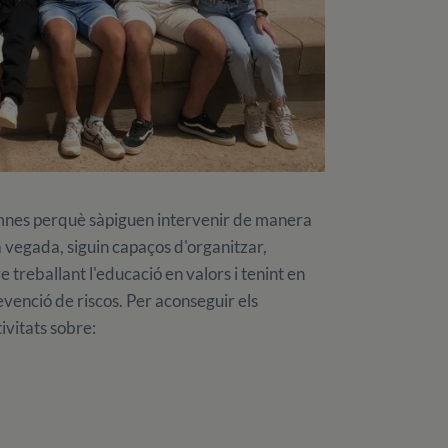
lumnes perquè sàpiguen intervenir de manera
a la vegada, siguin capaços d'organitzar,
 treballant l'educació en valors i tenint en
venció de riscos. Per aconseguir els
tivitats sobre: