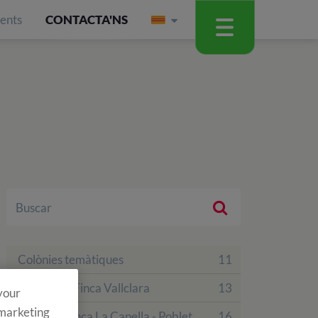
ients
CONTACTA'NS
Colònies temàtiques
11
Colònies a Finca Vallclara
13
 your
 marketing
Colònies Finca La Capella - Poblet
16