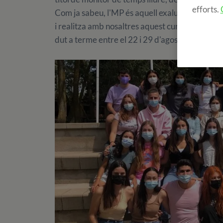
efforts.
Com ja sabeu, l'MP és aquell exalumne d'Englis
i realitza amb nosaltres aquest curs anomenat 
dut a terme entre el 22 i 29 d'agost a PRades i 