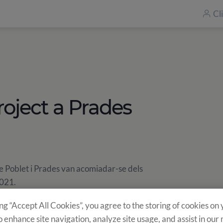
Cl
roject a Prades
de Poblet i Prades van acomiadar-se dels
 2021.
ing “Accept All Cookies”, you agree to the storing of cookies on
també s'ha realitzat el curs per obtenir el
o enhance site navigation, analyze site usage, and assist in our
s els MPs de 2n any que ja tenen els 18 anys.