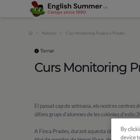
>
Notícies
>
Curs Monitoring Project a Prades
Tornar
Curs Monitoring P
El passat cap de setmana, els nostres centres 
últims grups d'alumnes de les colònies d'estiu
By click
A Finca Prades, durant aquesta última setmana, 
device t
títol de monitor de temps lliure, destinat a tot