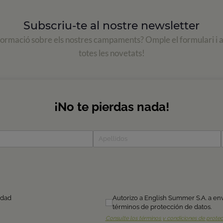
Subscriu-te al nostre newsletter
formació sobre els nostres campaments? Omple el formulari i 
totes les novetats!