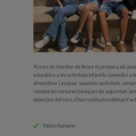
Al curs de monitor de lleure es prepara als a
educativa a les activitats infantils i juvenils i 
dinamitzar i avaluar aquestes activitats, sempre
compte les mesures bàsiques de seguretat i pre
objectius del curs, s'han realitzat multitud d'ac
Valors humans