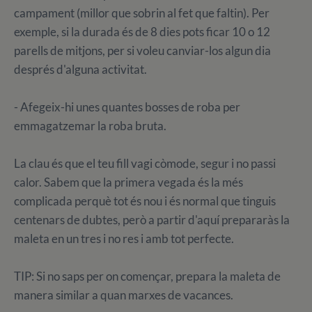
campament (millor que sobrin al fet que faltin). Per
exemple, si la durada és de 8 dies pots ficar 10 o 12
parells de mitjons, per si voleu canviar-los algun dia
després d'alguna activitat.
- Afegeix-hi unes quantes bosses de roba per
emmagatzemar la roba bruta.
La clau és que el teu fill vagi còmode, segur i no passi
calor. Sabem que la primera vegada és la més
complicada perquè tot és nou i és normal que tinguis
centenars de dubtes, però a partir d'aquí prepararàs la
maleta en un tres i no res i amb tot perfecte.
TIP: Si no saps per on començar, prepara la maleta de
manera similar a quan marxes de vacances.