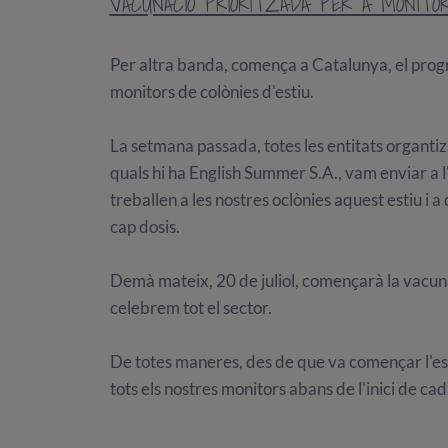
VACUNACIÓ PRIORITZADA PER A MONITO
Per altra banda, comença a Catalunya, el progr
monitors de colònies d'estiu.
La setmana passada, totes les entitats organtiza
quals hi ha English Summer S.A., vam enviar a l'A
treballen a les nostres oclònies aquest estiu i 
cap dosis.
Demà mateix, 20 de juliol, començarà la vacunac
celebrem tot el sector.
De totes maneres, des de que va començar l'esti
tots els nostres monitors abans de l'inici de c