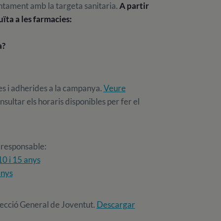
ntament amb la targeta sanitaria.
A partir
uïta a les farmacies:
a?
des i adherides a la campanya.
Veure
nsultar els horaris disponibles per fer el
 responsable:
0 i 15 anys
anys
ecció General de Joventut.
Descargar