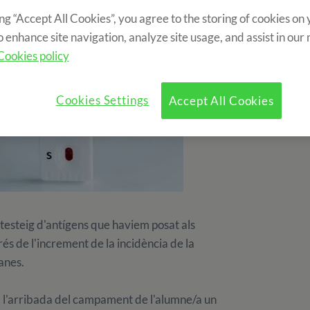
ing “Accept All Cookies”, you agree to the storing of cookies on
o enhance site navigation, analyze site usage, and assist in our
Cookies policy
Cookies Settings
Accept All Cookies
 testeig d'antígens que haviem posat als
 de l'increment de la incidència de la
manes.
a l'arribada del campament de l'alumne/a un