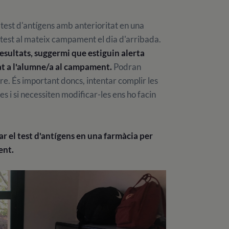
 test d'antígens amb anterioritat en una
 test al mateix campament el dia d'arribada.
resultats, suggermi que estiguin alerta
at a l'alumne/a al campament.
Podran
tre. És important doncs, intentar complir les
s i si necessiten modificar-les ens ho facin
 el test d'antígens en una farmàcia per
ent.