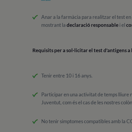
Anar a la farmàcia para realitzar el test en
mostrant la
declaració responsable
i el
co
Requisits per a sol·licitar el test d'antigens a
Tenir entre 10 i 16 anys.
Participar en una activitat de temps lliure 
Juventut, com és el cas de les nostres colòn
No tenir simptomes compatibles amb la CO