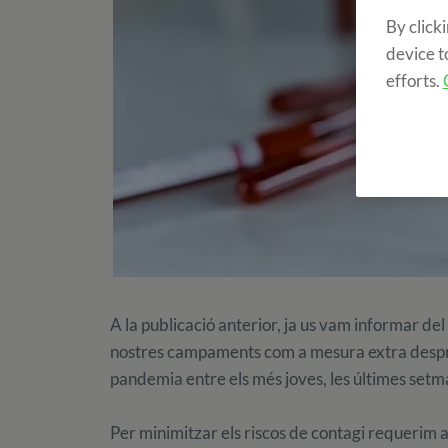
By click
device t
efforts.
A la publicació anterior, ja us vam informar del
nostres campaments com a mesura extra després
pandemia entre els més joves, les últimes set
Per minimitzar els riscos de contagi requerim 