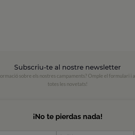
Subscriu-te al nostre newsletter
formació sobre els nostres campaments? Omple el formulari i 
totes les novetats!