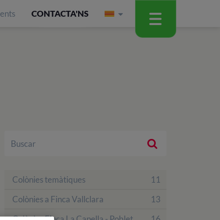
ients
CONTACTA'NS
Colònies temàtiques
11
Colònies a Finca Vallclara
13
Colònies Finca La Capella - Poblet
16