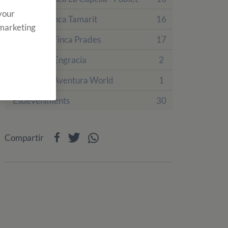
 your
Colònies Finca Tamarit
16
 marketing
Colònies a Finca Prades
17
Hotel Villa Engracia
2
Sobre PortAventura World
1
Esdeveniments
30
Compartir