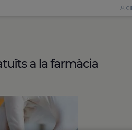
Cl
tuïts a la farmàcia