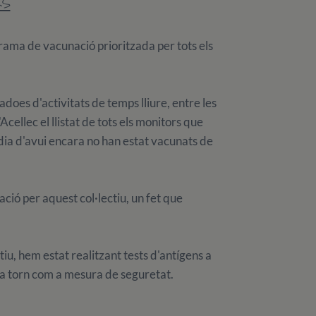
RS
ama de vacunació prioritzada per tots els
does d'activitats de temps lliure, entre les
cellec el llistat de tots els monitors que
a dia d'avui encara no han estat vacunats de
ió per aquest col·lectiu, un fet que
u, hem estat realitzant tests d'antígens a
ada torn com a mesura de seguretat.