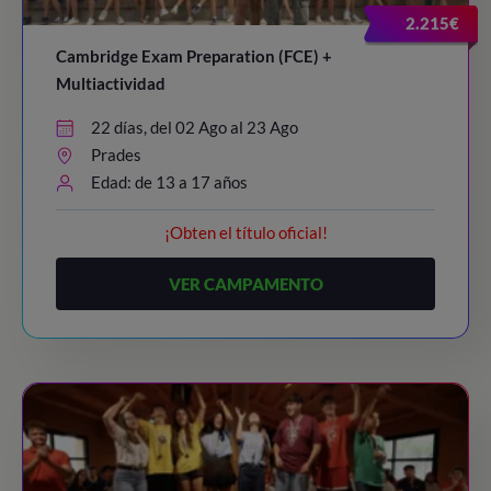
21:45 - 23:00
/ Night Party!
23:30
/ Lights out
2.215€
23:30
/ Lights out
Cambridge Exam Preparation (FCE) +
Multiactividad
22 días, del 02 Ago al 23 Ago
Prades
Edad: de 13 a 17 años
¡Obten el título oficial!
VER CAMPAMENTO