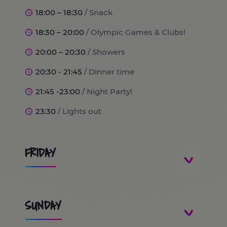
18:00 – 18:30
/ Snack
18:30 – 20:00
/ Olympic Games & Clubs!
20:00 – 20:30
/ Showers
20:30 - 21:45
/ Dinner time
21:45 -23:00
/ Night Party!
23:30
/ Lights out
FRIDAY
8:00
/ Wake up and breakfast time!
SUNDAY
9:00
/ Traslado a PortAventura World (excursión