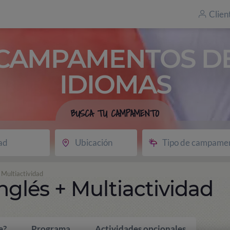
Clien
CAMPAMENTOS D
IDIOMAS
BUSCA TU CAMPAMENTO
ad
Ubicación
Tipo de campame
Multiactividad
lés + Multiactividad
e?
Programa
Actividades opcionales