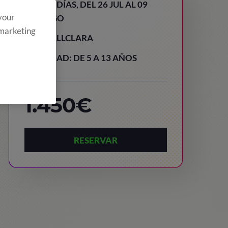
15 DÍAS, DEL 26 JUL AL 09
 your
AGO
 marketing
VALLCLARA
EDAD: DE 5 A 13 AÑOS
1.450€
RESERVAR