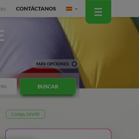
tes
CONTÁCTANOS
E
MÁS OPCIONES
nto
BUSCAR
Código 26V40