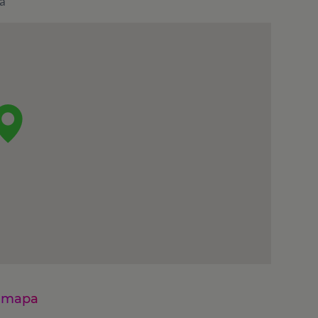
a
n mapa