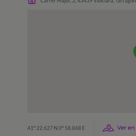
Carrer Major, 2, 43439 Vallclara, Tarragon
Ver e
41° 22.627 N 0° 58.868 E