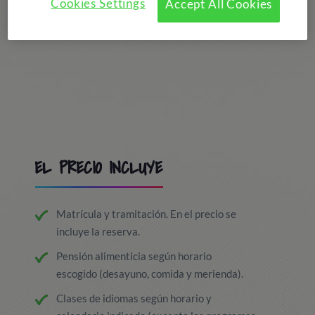
Cookies Settings
Accept All Cookies
EL PRECIO INCLUYE
Matrícula y tramitación. En el precio se
incluye la reserva.
Pensión alimenticia según horario
escogido (desayuno, comida y merienda).
Clases de idiomas según horario y