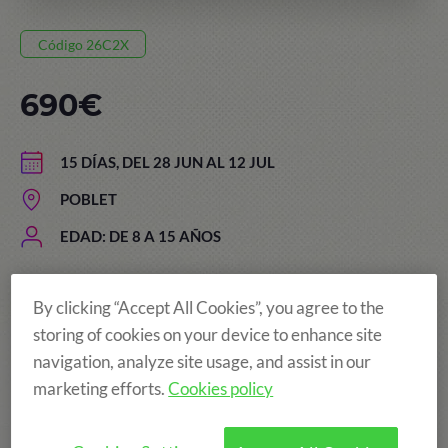
Código 26C2X
690€
15 DÍAS, DEL 28 JUN AL 12 JUL
POBLET
EDAD: DE 8 A 15 AÑOS
By clicking “Accept All Cookies”, you agree to the
El precio de los campamentos
storing of cookies on your device to enhance site
incluye:
navigation, analyze site usage, and assist in our
marketing efforts.
Cookies policy