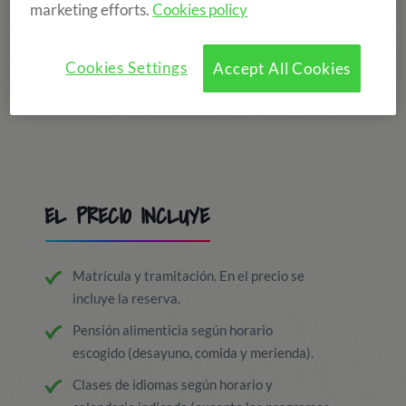
marketing efforts.
Cookies policy
Cookies Settings
Accept All Cookies
EL PRECIO INCLUYE
Matrícula y tramitación. En el precio se
incluye la reserva.
Pensión alimenticia según horario
escogido (desayuno, comida y merienda).
Clases de idiomas según horario y