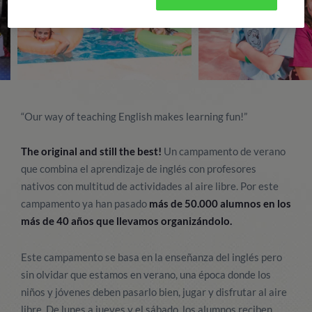
“Our way of teaching English makes learning fun!”
The original and still the best!
Un campamento de verano
que combina el aprendizaje de inglés con profesores
nativos con multitud de actividades al aire libre. Por este
campamento ya han pasado
más de 50.000 alumnos en los
más de 40 años que llevamos organizándolo.
Este campamento se basa en la enseñanza del inglés pero
sin olvidar que estamos en verano, una época donde los
niños y jóvenes deben pasarlo bien, jugar y disfrutar al aire
libre. De lunes a jueves y el sábado, los alumnos reciben