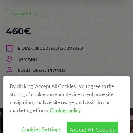
Código 26T4S
460€
8 DÍAS, DEL 02 AGO AL 09 AGO
TAMARIT
EDAD: DE 6 A 14 AÑOS
By clicking “Accept All Cookies”, you agree to the
storing of cookies on your device to enhance site
The Original and still the Best!
navigation, analyze site usage, and assist in our
marketing efforts.
Cookies policy
Cookies Settings
Accept All Cookies