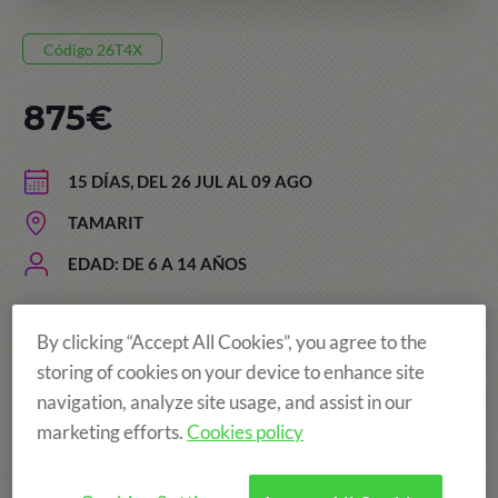
Código 26T4X
875€
15 DÍAS, DEL 26 JUL AL 09 AGO
TAMARIT
EDAD: DE 6 A 14 AÑOS
By clicking “Accept All Cookies”, you agree to the
El precio de los campamentos
storing of cookies on your device to enhance site
incluye:
navigation, analyze site usage, and assist in our
marketing efforts.
Cookies policy