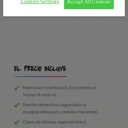
Cookies Settings
Accept All Cookies
EL PRECIO INCLUYE
Matrícula y tramitación. En el precio se
incluye la reserva.
Pensión alimenticia según horario
escogido (desayuno, comida y merienda).
Clases de idiomas según horario y