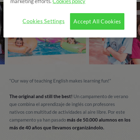
marketing efforts.
Cookies policy
Cookies Settings
Accept All Cookies
“Our way of teaching English makes learning fun!”
The original and still the best!
Un campamento de verano
que combina el aprendizaje de inglés con profesores
nativos con multitud de actividades al aire libre. Por este
campamento ya han pasado
más de 50.000 alumnos en los
más de 40 años que llevamos organizándolo.