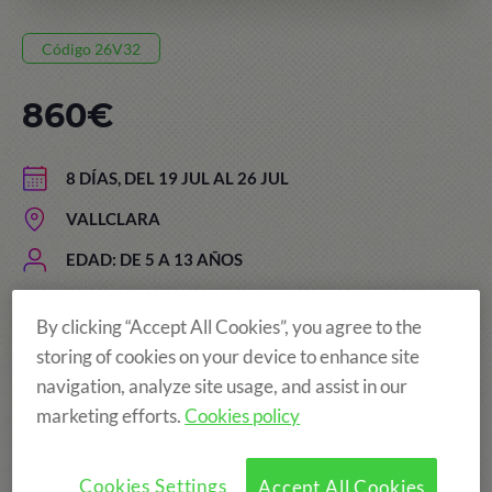
Código 26V32
860€
8 DÍAS, DEL 19 JUL AL 26 JUL
VALLCLARA
EDAD: DE 5 A 13 AÑOS
By clicking “Accept All Cookies”, you agree to the
El precio de los campamentos
storing of cookies on your device to enhance site
navigation, analyze site usage, and assist in our
incluye:
marketing efforts.
Cookies policy
Cookies Settings
Accept All Cookies