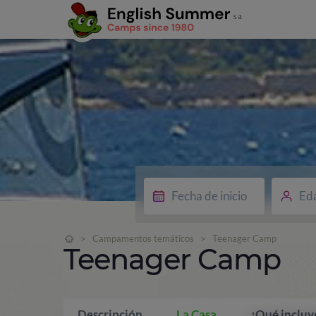
Ed
>
Campamentos temáticos
>
Teenager Camp
Teenager Camp
Descripción
La Casa
¿Qué incluy