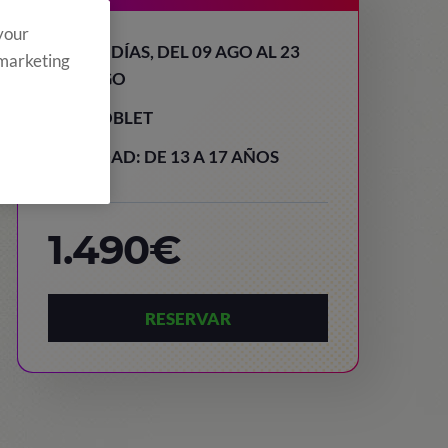
 your
15 DÍAS, DEL 09 AGO AL 23
 marketing
AGO
POBLET
EDAD: DE 13 A 17 AÑOS
1.490€
RESERVAR