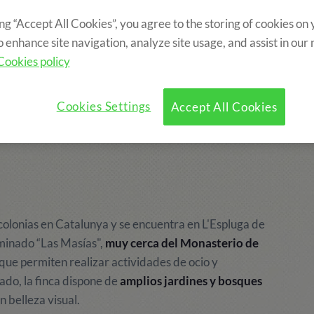
ing “Accept All Cookies”, you agree to the storing of cookies on
o enhance site navigation, analyze site usage, and assist in our
 del bosque de
Cookies policy
entos de verano
Cookies Settings
Accept All Cookies
 colonias en Catalunya y se encuentra en L'Espluga de
ominado “Las Masías",
muy cerca del Monasterio de
ue permiten realizar actividades de ocio y
do, la finca dispone de
amplios jardines y bosques
n belleza visual.