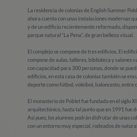
La residencia de colonias de English Summer Pobl
ahora cuenta con unas instalaciones modernas que
y de un edificio recientemente reformado, dispon
parque natural “La Pena", de gran belleza visual.
El complejo se compone de tres edificios. El edific
compone de aulas, talleres, biblioteca y salones var
con capacidad para 300 personas, donde se puede
edificios, en esta casa de colonias también se enc
deporte como fútbol, voleibol, baloncesto, entre o
El monasterio de Poblet fue fundado en el siglo XI
arquitectónico, hasta tal punto que en 1991 fue 
Así pues, los alumnos podrán disfrutar de unas co
con un entorno muy especial, rodeados de naturale