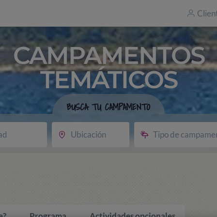
Clien
CAMPAMENTOS
TEMÁTICOS
BUSCA TU CAMPAMENTO
ad
Ubicación
Tipo de campame
e?
Programa
Actividades opcionales