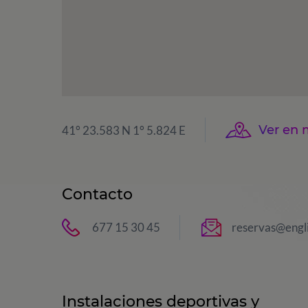
Ver en
41° 23.583 N 1° 5.824 E
Contacto
677 15 30 45
reservas@engl
Instalaciones deportivas y