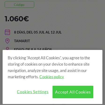
Código
1.060€
8 DÍAS, DEL 05 JUL AL 12 JUL
TAMARIT
EDAD: DE 8 A 14 AÑOS
By clicking “Accept All Cookies”, you agree to the
storing of cookies on your device to enhance site
Campamento de inglés + deportes
navigation, analyze site usage, and assist in our
náuticos
marketing efforts.
Cookies policy
Cookies Settings
Accept All Cookies