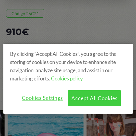
Código 26C21
910€
8 DÍAS, DEL 28 JUN AL 05 JUL
By clicking “Accept All Cookies”, you agree to the
POBLET
storing of cookies on your device to enhance site
navigation, analyze site usage, and assist in our
EDAD: DE 8 A 15 AÑOS
marketing efforts.
Cookies policy
Cookies Settings
Accept All Cookies
The Original and still the Best!