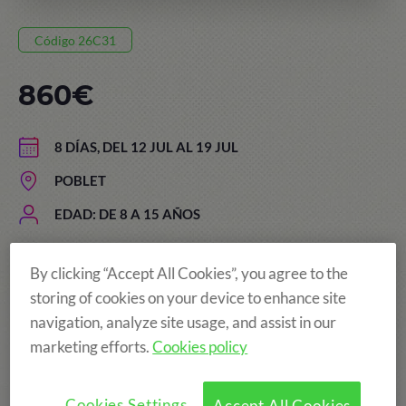
Código 26C31
860€
8 DÍAS, DEL 12 JUL AL 19 JUL
POBLET
EDAD: DE 8 A 15 AÑOS
By clicking “Accept All Cookies”, you agree to the
El precio de los campamentos
storing of cookies on your device to enhance site
incluye:
navigation, analyze site usage, and assist in our
marketing efforts.
Cookies policy
Cookies Settings
Accept All Cookies