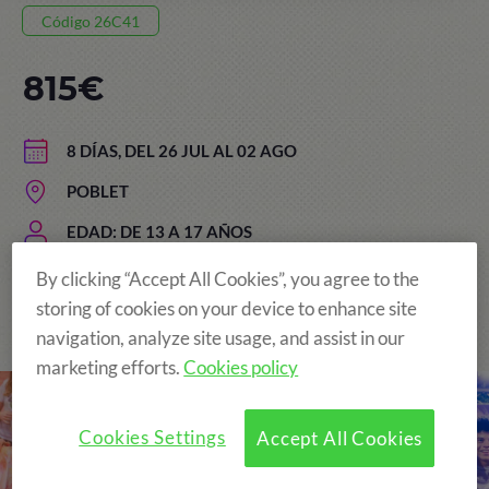
Código 26C41
815€
8 DÍAS, DEL 26 JUL AL 02 AGO
POBLET
EDAD: DE 13 A 17 AÑOS
By clicking “Accept All Cookies”, you agree to the
storing of cookies on your device to enhance site
The Original and still the Best!
navigation, analyze site usage, and assist in our
marketing efforts.
Cookies policy
Cookies Settings
Accept All Cookies