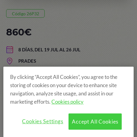
Código 26P32
860€
8 DÍAS, DEL 19 JUL AL 26 JUL
PRADES
EDAD: DE 8 A 15 AÑOS
By clicking “Accept All Cookies”, you agree to the
storing of cookies on your device to enhance site
navigation, analyze site usage, and assist in our
¡Más diversión!
marketing efforts.
Cookies policy
Cookies Settings
Accept All Cookies