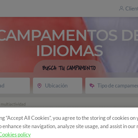
Clien
CAMPAMENTOS D
IDIOMAS
BUSCA TU CAMPAMENTO
ad
Ubicación
Tipo de campame
multiactividad
lés + multiactividad
ing “Accept All Cookies”, you agree to the storing of cookies on
o enhance site navigation, analyze site usage, and assist in our
Cookies policy
e?
Programa
Actividades opcionales