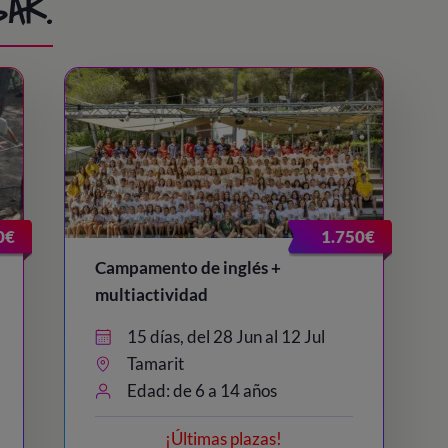
AR.
0€
1.750€
Campamento de inglés +
multiactividad
15 días, del 28 Jun al 12 Jul
Tamarit
Edad: de 6 a 14 años
¡Últimas plazas!