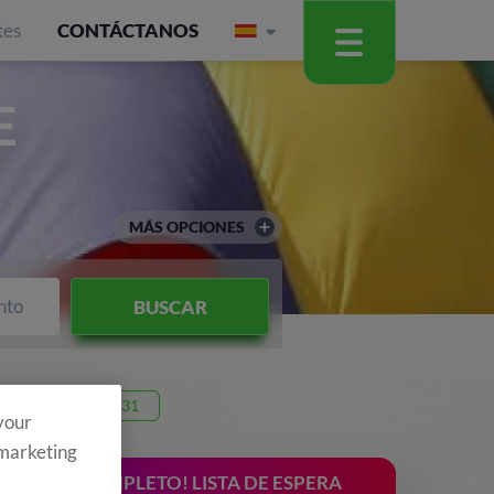
tes
CONTÁCTANOS
E
MÁS OPCIONES
nto
BUSCAR
Código 26T31
 your
 marketing
¡COMPLETO! LISTA DE ESPERA