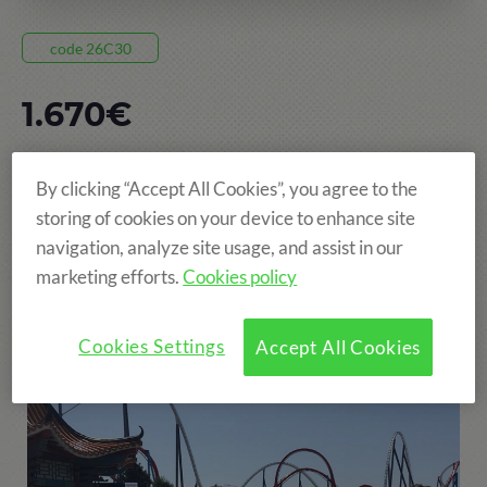
code 26C30
1.670€
15 JOURS, DU 12 JUIL AU 26 JUIL
By clicking “Accept All Cookies”, you agree to the
storing of cookies on your device to enhance site
POBLET
navigation, analyze site usage, and assist in our
AGES: DE 8 À 15 ANS
marketing efforts.
Cookies policy
Cookies Settings
Accept All Cookies
More fun!