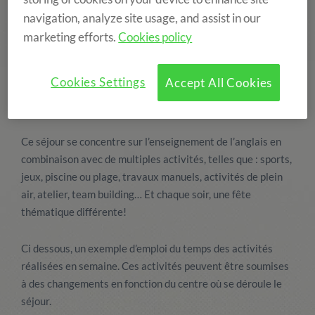
navigation, analyze site usage, and assist in our
marketing efforts.
Cookies policy
Cookies Settings
Accept All Cookies
Ce séjour se concentre sur l’enseignement de l’anglais en
combinaison avec de multiples activités, telles que : sports,
jeux, piscine ou plage, travaux manuels, activités de plein
air, atelier, team building… Et chaque soir, une fête
thématique différente!
Ci dessous, un exemple d’emploi du temps des activités
réalisées en semaine. Ces activités peuvent être soumises
à des changements en fonction du centre où se déroule le
séjour.