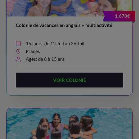
20:30 – 21:30
/ Dinner time!
23:00
/ Lights out
21:45 - 22:45
/ Night Party!
1.670€
23:00
/ Lights out
Colonie de vacances en anglais + multiactivité
15 jours, du 12 Juil au 26 Juil
Prades
Ages: de 8 à 15 ans
VOIR COLONIE