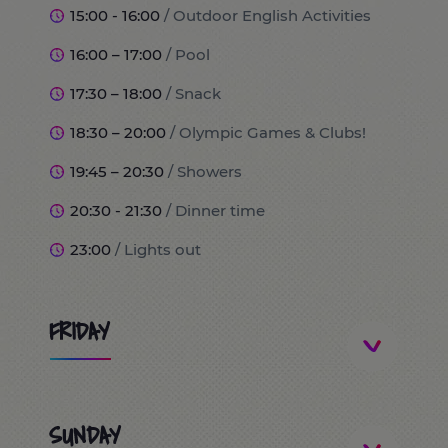
15:00 - 16:00
/ Outdoor English Activities
16:00 – 17:00
/ Pool
17:30 – 18:00
/ Snack
18:30 – 20:00
/ Olympic Games & Clubs!
19:45 – 20:30
/ Showers
20:30 - 21:30
/ Dinner time
23:00
/ Lights out
FRIDAY
8:00
/ Wake up and breakfast time!
SUNDAY
9:00
/ Port Aventura World