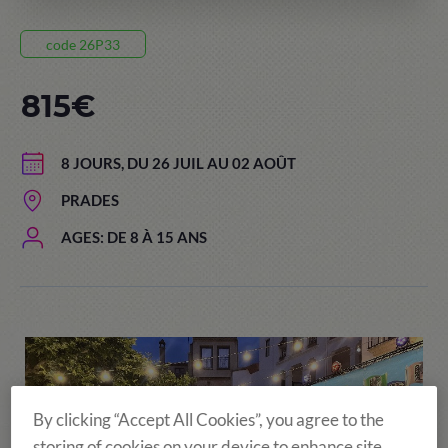
code 26P33
815€
8 JOURS, DU 26 JUIL AU 02 AOÛT
PRADES
AGES: DE 8 À 15 ANS
By clicking “Accept All Cookies”, you agree to the
storing of cookies on your device to enhance site