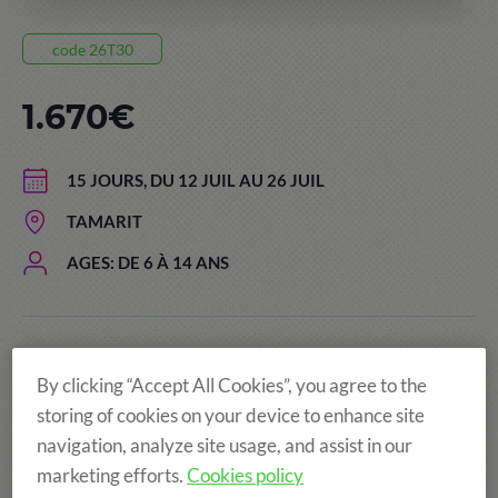
code 26T30
1.670€
15 JOURS, DU 12 JUIL AU 26 JUIL
TAMARIT
AGES: DE 6 À 14 ANS
Le prix de séjour comprend:
By clicking “Accept All Cookies”, you agree to the
storing of cookies on your device to enhance site
navigation, analyze site usage, and assist in our
marketing efforts.
Cookies policy