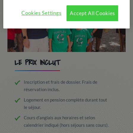
Cookies Settings
Accept All Cookies
LE PRIX INCLUT
Inscription et frais de dossier. Frais de
réservation inclus.
Logement en pension complète durant tout
le séjour.
Cours d’anglais aux horaires et selon
calendrier indiqué (hors séjours sans cours).