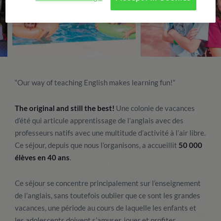
“Our way of teaching English makes learning fun!”
The original and still the best!
Une colonie de vacances
d’été qui articule apprentissage de l’anglais avec des
professeurs natifs avec une multitude d’activité à l’air libre.
Ce séjour, depuis que nous l’organisons, a accueillit
50 000
élèves en 40 ans
.
Ce séjour se concentre principalement sur l’enseignement
de l’anglais, sans toutefois oublier que ce sont les grandes
vacances, une période au cours de laquelle les enfants et
les adolescents doivent s’amuser, jouer et profiter