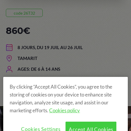
code 26T32
860€
8 JOURS, DU 19 JUIL AU 26 JUIL
TAMARIT
AGES: DE 6 À 14 ANS
By clicking “Accept All Cookies”, you agree to the
storing of cookies on your device to enhance site
The Original and still the Best!
navigation, analyze site usage, and assist in our
marketing efforts.
Cookies policy
Cookies Settings
Accept All Cookies