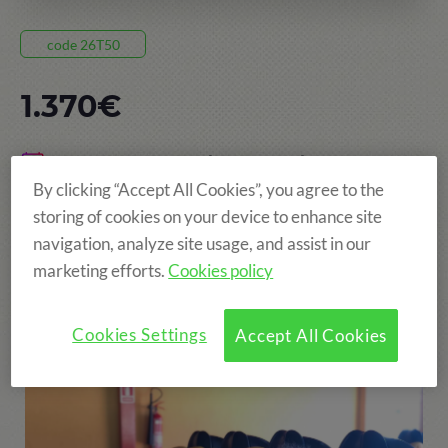
code 26T50
1.370€
15 JOURS, DU 09 AOÛT AU 23 AOÛT
By clicking “Accept All Cookies”, you agree to the
TAMARIT
storing of cookies on your device to enhance site
AGES: DE 6 À 14 ANS
navigation, analyze site usage, and assist in our
marketing efforts.
Cookies policy
More fun!
Cookies Settings
Accept All Cookies