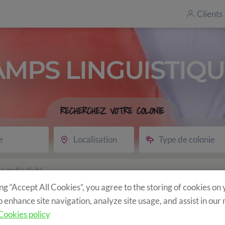
Clients
AMPS LINGUISTIQU
RECHERCHEZ VOTRE COLONIE
e
Localisation
Type de colonie
+ multiactivité
s en anglais +
ing “Accept All Cookies”, you agree to the storing of cookies on
o enhance site navigation, analyze site usage, and assist in our
Cookies policy