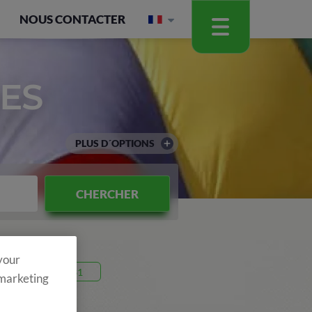
NOUS CONTACTER
ES
PLUS D´OPTIONS
CHERCHER
 your
code 26V31
 marketing