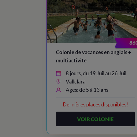
86
Colonie de vacances en anglais +
multiactivité
8 jours, du 19 Juil au 26 Juil
Vallclara
Ages: de 5 à 13 ans
Dernières places disponibles!
VOIR COLONIE